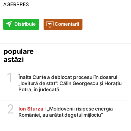
AGERPRES
Distribuie
Comentarii
populare
astăzi
1
Înalta Curte a deblocat procesul în dosarul
„lovitură de stat”: Călin Georgescu și Horațiu
Potra, în judecată
2
Ion Sturza
/
„Moldovenii risipesc energia
României, au arătat degetul mijlociu”