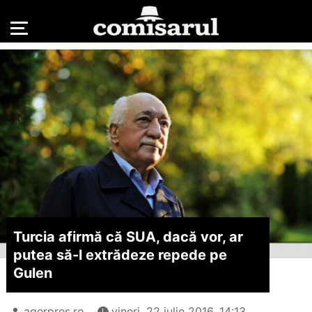
Turcia afirmă că SUA, dacă vor, ar
putea să-l extrădeze repede pe
Gulen
agerpres.ro
vineri, 22 iulie 2016, 14:13