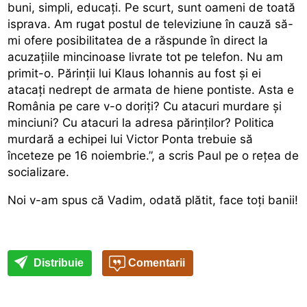
buni, simpli, educați. Pe scurt, sunt oameni de toată
isprava. Am rugat postul de televiziune în cauză să-
mi ofere posibilitatea de a răspunde în direct la
acuzațiile mincinoase livrate tot pe telefon. Nu am
primit-o. Părinții lui Klaus Iohannis au fost și ei
atacați nedrept de armata de hiene pontiste. Asta e
România pe care v-o doriți? Cu atacuri murdare și
minciuni? Cu atacuri la adresa părinților? Politica
murdară a echipei lui Victor Ponta trebuie să
înceteze pe 16 noiembrie.”, a scris Paul pe o rețea de
socializare.
Noi v-am spus că Vadim, odată plătit, face toţi banii!
Distribuie
Comentarii