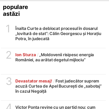
populare
astăzi
1
Înalta Curte a deblocat procesul în dosarul
„lovitură de stat”: Călin Georgescu și Horațiu
Potra, în judecată
2
Ion Sturza
/
„Moldovenii risipesc energia
României, au arătat degetul mijlociu”
3
Devastator mesaj!
/
Fost judecător suprem
acuză Curtea de Apel București de „sabotaj”
în cazul Negoiță
4
Victor Ponta revine cu un partid nou: cum