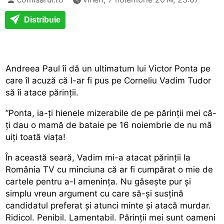
Distribuie
Andreea Paul îi dă un ultimatum lui Victor Ponta pe
care îl acuză că l-ar fi pus pe Corneliu Vadim Tudor
să îi atace părinții.
”Ponta, ia-ți hienele mizerabile de pe părinții mei că-
ți dau o mamă de bataie pe 16 noiembrie de nu mă
uiți toată viața!
În această seară, Vadim mi-a atacat părinții la
România TV cu minciuna că ar fi cumpărat o mie de
cartele pentru a-l amenința. Nu găsește pur și
simplu vreun argument cu care să-și susțină
candidatul preferat și atunci minte și atacă murdar.
Ridicol. Penibil. Lamentabil. Părinții mei sunt oameni