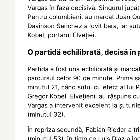
Vargas în faza decisivă. Singurul jucăt
Pentru columbieni, au marcat Juan Qu
Davinson Sanchez a lovit bara, iar șu
Kobel, portarul Elveției.
O partidă echilibrată, decisă în 
Partida a fost una echilibrată și marc
parcursul celor 90 de minute. Prima ș
minutul 21, când șutul cu efect al lui 
Gregor Kobel. Elvețienii au răspuns cu
Vargas a intervenit excelent la șuturil
(minutul 32).
În repriza secundă, Fabian Rieder a trim
(minutul 53), în timp ce Luis Diaz a în