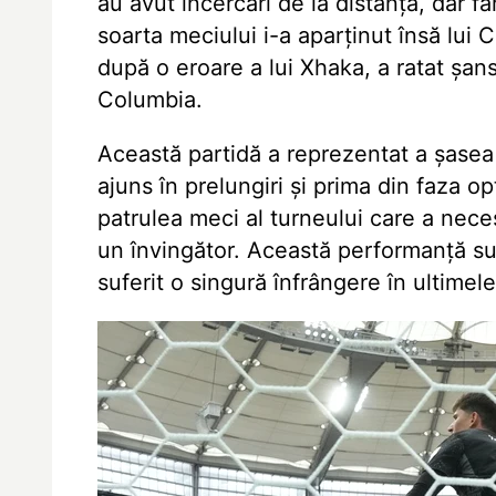
au avut încercări de la distanță, dar 
soarta meciului i-a aparținut însă lui 
după o eroare a lui Xhaka, a ratat șans
Columbia.
Această partidă a reprezentat a șase
ajuns în prelungiri și prima din faza o
patrulea meci al turneului care a nece
un învingător. Această performanță sub
suferit o singură înfrângere în ultimel