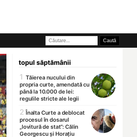
topul săptămânii
1
Tăierea nucului din
propria curte, amendată cu
până la 10.000 de lei:
regulile stricte ale legii
2
Înalta Curte a deblocat
procesul în dosarul
„lovitură de stat”: Călin
Georgescu și Horațiu