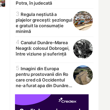
Potra, în judecată
3
Regula neștiută a
plajelor grecești: șezlongul
e gratuit la consumație
minimă
4
Canalul Dunăre–Marea
Neagră: colosul Dobrogei,
între viziune și suferință
5
Imagini din Europa
pentru prostovanii din Ro
care cred că Occidentul
ne-a furat apa din Dunăre...