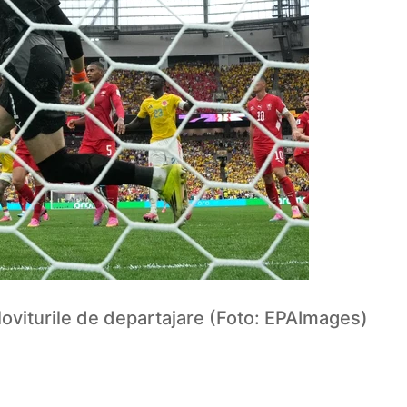
 loviturile de departajare (Foto: EPAImages)