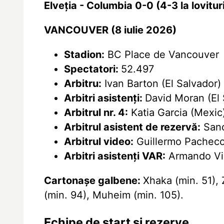
Elveția - Columbia 0-0 (4-3 la lovitur
VANCOUVER (8 iulie 2026)
Stadion:
BC Place de Vancouver
Spectatori:
52.497
Arbitru:
Ivan Barton (El Salvador)
Arbitri asistenți:
David Moran (El 
Arbitrul nr. 4:
Katia Garcia (Mexic
Arbitrul asistent de rezervă:
Sand
Arbitrul video:
Guillermo Pacheco
Arbitri asistenți VAR:
Armando Vill
Cartonașe galbene:
Xhaka (min. 51), 
(min. 94), Muheim (min. 105).
Echipe de start și rezerve