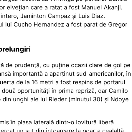
or elvețian care a ratat a fost Manuel Akanji.
intero, Jaminton Campaz și Luis Diaz.
tul lui Cucho Hernandez a fost parat de Gregor
prelungiri
ată de prudență, cu puține ocazii clare de gol pe
ansă importantă a aparținut sud-americanilor, în
Puerta de la 16 metri a fost respins de portarul
 două oportunități în prima repriză, dar Camilo
e din unghi ale lui Rieder (minutul 30) și Ndoye
is în plasa laterală dintr-o lovitură liberă
cercat un șut din întoarcere la poarta cealaltă,