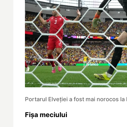
Portarul Elveției a fost mai norocos la
Fișa meciului