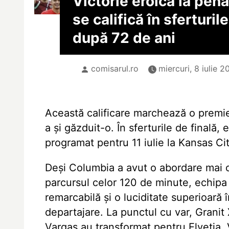
Victorie eroică la penal
se califică în sferturi
după 72 de ani
comisarul.ro
miercuri, 8 iulie 
Această calificare marchează o premier
a și găzduit-o. În sferturile de finală,
programat pentru 11 iulie la Kansas Cit
Deși Columbia a avut o abordare mai o
parcursul celor 120 de minute, echipa
remarcabilă și o luciditate superioară 
departajare. La punctul cu var, Grani
Vargas au transformat pentru Elveția, 