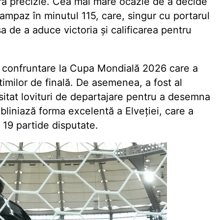
fără precizie. Cea mai mare ocazie de a decide
Campaz în minutul 115, care, singur cu portarul
a de a aduce victoria și calificarea pentru
a confruntare la Cupa Mondială 2026 care a
ptimilor de finală. De asemenea, a fost al
sitat lovituri de departajare pentru a desemna
liniază forma excelentă a Elveției, care a
e 19 partide disputate.