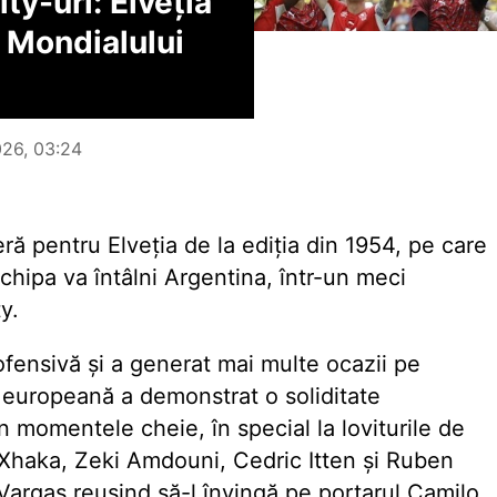
ty-uri: Elveția
le Mondialului
2026, 03:24
ă pentru Elveția de la ediția din 1954, pe care
 echipa va întâlni Argentina, într-un meci
y.
fensivă și a generat mai multe ocazii pe
 europeană a demonstrat o soliditate
în momentele cheie, în special la loviturile de
t Xhaka, Zeki Amdouni, Cedric Itten și Ruben
Vargas reușind să-l învingă pe portarul Camilo