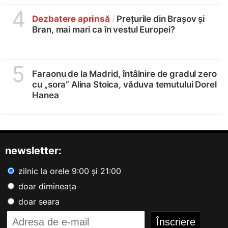
4
Dezbatere aprinsă
/
Prețurile din Brașov și
Bran, mai mari ca în vestul Europei?
5
Faraonu de la Madrid, întâlnire de gradul zero
cu „sora” Alina Stoica, văduva temutului Dorel
Hanea
newsletter:
zilnic la orele 9:00 și 21:00
doar dimineața
doar seara