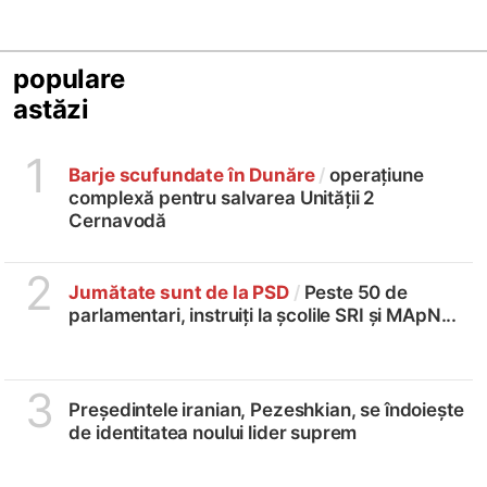
populare
astăzi
1
Barje scufundate în Dunăre
/
operațiune
complexă pentru salvarea Unității 2
Cernavodă
2
Jumătate sunt de la PSD
/
Peste 50 de
parlamentari, instruiți la școlile SRI și MApN...
3
Președintele iranian, Pezeshkian, se îndoiește
de identitatea noului lider suprem