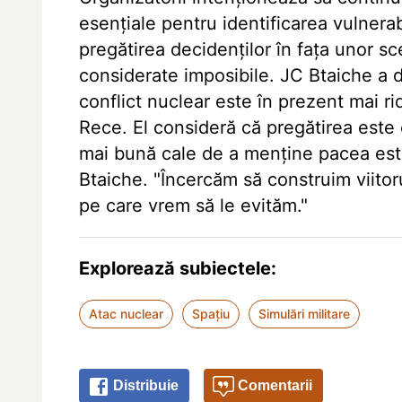
esențiale pentru identificarea vulnerabi
pregătirea decidenților în fața unor sc
considerate imposibile. JC Btaiche a de
conflict nuclear este în prezent mai ri
Rece. El consideră că pregătirea este
mai bună cale de a menține pacea este 
Btaiche. "Încercăm să construim viitoru
pe care vrem să le evităm."
Explorează subiectele:
Atac nuclear
Spațiu
Simulări militare
Distribuie
Comentarii