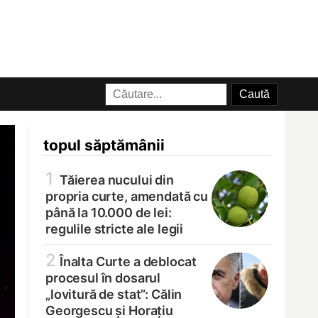
topul săptămânii
1
Tăierea nucului din
propria curte, amendată cu
până la 10.000 de lei:
regulile stricte ale legii
2
Înalta Curte a deblocat
procesul în dosarul
„lovitură de stat”: Călin
Georgescu și Horațiu