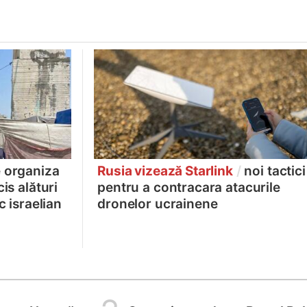
e organiza
Rusia vizează Starlink
/
noi tactici
is alături
pentru a contracara atacurile
c israelian
dronelor ucrainene