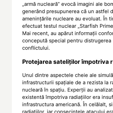
„armă nucleară” evocă imagini ale bo
generând presupunerea că un astfel de
amenințările nucleare au evoluat. În t
efectuat testul nuclear „Starfish Prim
Mai recent, au apărut informații conf
concepută special pentru distrugerea s
conflictului.
Protejarea sateliților împotriva 
Unul dintre aspectele cheie ale simulări
infrastructurii spațiale de a rezista la
nucleară în spațiu. Experții au analizat
existentă împotriva radiațiilor era ins
infrastructura americană. În celălalt,
radiațiilor, iar consecințele atacului e