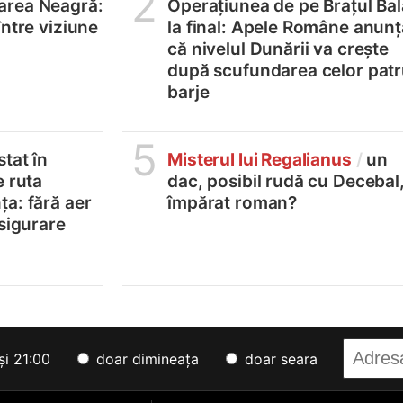
2
area Neagră:
Operațiunea de pe Brațul Bal
între viziune
la final: Apele Române anunț
că nivelul Dunării va crește
după scufundarea celor pat
barje
5
tat în
Misterul lui Regalianus
/
un
e ruta
dac, posibil rudă cu Decebal
a: fără aer
împărat roman?
asigurare
și 21:00
doar dimineața
doar seara