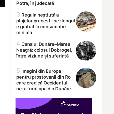
Potra, în judecată
3
Regula neștiută a
plajelor grecești: șezlongul
e gratuit la consumație
minimă
4
Canalul Dunăre–Marea
Neagră: colosul Dobrogei,
între viziune și suferință
5
Imagini din Europa
pentru prostovanii din Ro
care cred că Occidentul
ne-a furat apa din Dunăre...