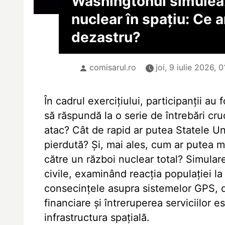
Washingtonul simulea
nuclear în spațiu: Ce 
dezastru?
comisarul.ro
joi, 9 iulie 2026, 0
În cadrul exercițiului, participanții au 
să răspundă la o serie de întrebări cruc
atac? Cât de rapid ar putea Statele Uni
pierdută? Și, mai ales, cum ar putea ma
către un război nuclear total? Simulare
civile, examinând reacția populației la
consecințele asupra sistemelor GPS, di
financiare și întreruperea serviciilor 
infrastructura spațială.