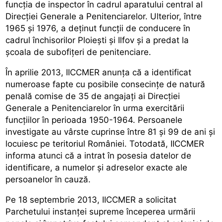
funcţia de inspector în cadrul aparatului central al
Direcţiei Generale a Penitenciarelor. Ulterior, între
1965 şi 1976, a deţinut funcţii de conducere în
cadrul închisorilor Ploieşti şi Ilfov şi a predat la
şcoala de subofiţeri de penitenciare.
În aprilie 2013, IICCMER anunţa că a identificat
numeroase fapte cu posibile consecinţe de natură
penală comise de 35 de angajaţi ai Direcţiei
Generale a Penitenciarelor în urma exercitării
funcţiilor în perioada 1950-1964. Persoanele
investigate au vârste cuprinse între 81 şi 99 de ani şi
locuiesc pe teritoriul României. Totodată, IICCMER
informa atunci că a intrat în posesia datelor de
identificare, a numelor şi adreselor exacte ale
persoanelor în cauză.
Pe 18 septembrie 2013, IICCMER a solicitat
Parchetului instanţei supreme începerea urmării