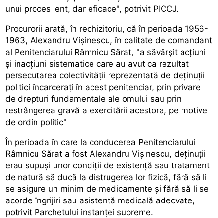
unui proces lent, dar eficace", potrivit PICCJ.
Procurorii arată, în rechizitoriu, că în perioada 1956-
1963, Alexandru Vişinescu, în calitate de comandant
al Penitenciarului Râmnicu Sărat, "a săvârşit acţiuni
şi inacţiuni sistematice care au avut ca rezultat
persecutarea colectivităţii reprezentată de deţinuţii
politici încarceraţi în acest penitenciar, prin privare
de drepturi fundamentale ale omului sau prin
restrângerea gravă a exercitării acestora, pe motive
de ordin politic"
În perioada în care la conducerea Penitenciarului
Râmnicu Sărat a fost Alexandru Vişinescu, deţinuţii
erau supuşi unor condiţii de existenţă sau tratament
de natură să ducă la distrugerea lor fizică, fără să li
se asigure un minim de medicamente şi fără să li se
acorde îngrijiri sau asistenţă medicală adecvate,
potrivit Parchetului instanţei supreme.