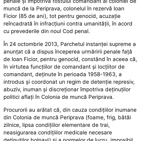
penale şi împotriva fostului comandant al coloniei de
muncă de la Periprava, colonelul în rezervă Ioan
Ficior (85 de ani), tot pentru genocid, acuzaţie
reîncadrată în infracţiuni contra umanităţii, în acord
cu prevederile din noul Cod penal.
În 24 octombrie 2013, Parchetul instanţei supreme a
anunţat că a dispus începerea urmăririi penale faţă
de Ioan Ficior, pentru genocid, constând în aceea că,
în virtutea funcţiilor de comandant şi locţiitor de
comandant, deţinute în perioada 1958-1963, a
introdus şi coordonat un regim de detenţie represiv,
abuziv, inuman şi discreţionar împotriva deţinuţilor
politici aflaţi în Colonia de muncă Periprava.
Procurorii au arătat că, din cauza condiţiilor inumane
din Colonia de muncă Periprava (foame, frig, bătăi
zilnice, lipsa condiţiilor elementare de trai,
neasigurarea condiţiilor medicale necesare
deţinuţilor bolnavi) şi a normelor de lucru, imposibil