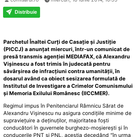
Distribuie
Parchetul Înaltei Curţi de Casaţie şi Justiţie
(PICCJ) a anunţat miercuri, într-un comunicat de
presă transmis agenţiei MEDIAFAX, că Alexandru
Vişinescu a fost trimis în judecată pentru
săvârşirea de infracţiuni contra umanităţii, în
dosarul având ca obiect sesizarea formulată de
Institutul de Investigare a Crimelor Comunismului
şi Memoria Exilului Românesc (IICCMER).
Regimul impus în Penitenciarul Râmnicu Sărat de
Alexandru Vişinescu nu asigura condiţiile minime de
supravieţuire a deţinuţilor, majoritatea foşti
conducători în guvernele burghezo-moşiereşti şi în
conducerile PNŢ şi PNL, aceştia decedând "în urma