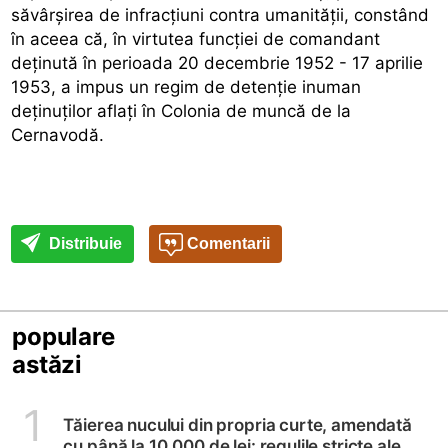
săvârşirea de infracţiuni contra umanităţii, constând
în aceea că, în virtutea funcţiei de comandant
deţinută în perioada 20 decembrie 1952 - 17 aprilie
1953, a impus un regim de detenţie inuman
deţinuţilor aflaţi în Colonia de muncă de la
Cernavodă.
Distribuie
Comentarii
populare
astăzi
1
Tăierea nucului din propria curte, amendată
cu până la 10.000 de lei: regulile stricte ale