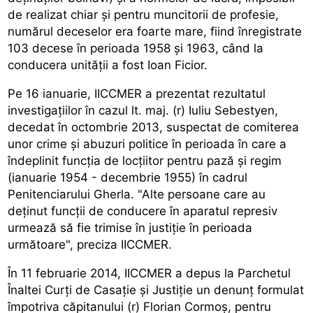
de realizat chiar şi pentru muncitorii de profesie,
numărul deceselor era foarte mare, fiind înregistrate
103 decese în perioada 1958 şi 1963, când la
conducera unităţii a fost Ioan Ficior.
Pe 16 ianuarie, IICCMER a prezentat rezultatul
investigaţiilor în cazul lt. maj. (r) Iuliu Sebestyen,
decedat în octombrie 2013, suspectat de comiterea
unor crime şi abuzuri politice în perioada în care a
îndeplinit funcţia de locţiitor pentru pază şi regim
(ianuarie 1954 - decembrie 1955) în cadrul
Penitenciarului Gherla. "Alte persoane care au
deţinut funcţii de conducere în aparatul represiv
urmează să fie trimise în justiţie în perioada
următoare", preciza IICCMER.
În 11 februarie 2014, IICCMER a depus la Parchetul
Înaltei Curţi de Casaţie şi Justiţie un denunţ formulat
împotriva căpitanului (r) Florian Cormoş, pentru