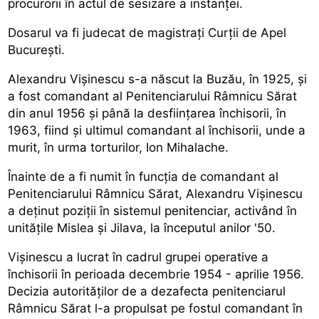
procurorii în actul de sesizare a instanţei.
Dosarul va fi judecat de magistraţi Curţii de Apel
Bucureşti.
Alexandru Vişinescu s-a născut la Buzău, în 1925, şi
a fost comandant al Penitenciarului Râmnicu Sărat
din anul 1956 şi până la desfiinţarea închisorii, în
1963, fiind şi ultimul comandant al închisorii, unde a
murit, în urma torturilor, Ion Mihalache.
Înainte de a fi numit în funcţia de comandant al
Penitenciarului Râmnicu Sărat, Alexandru Vişinescu
a deţinut poziţii în sistemul penitenciar, activând în
unităţile Mislea şi Jilava, la începutul anilor '50.
Vişinescu a lucrat în cadrul grupei operative a
închisorii în perioada decembrie 1954 - aprilie 1956.
Decizia autorităţilor de a dezafecta penitenciarul
Râmnicu Sărat l-a propulsat pe fostul comandant în