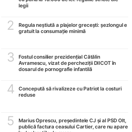
legii
2
Regula neștiută a plajelor grecești: șezlongul e
gratuit la consumație minimă
3
Fostul consilier prezidențial Cătălin
Avramescu, vizat de percheziții DIICOT în
dosarul de pornografie infantilă
4
Concepută să rivalizeze cu Patriot la costuri
reduse
5
Marius Oprescu, președintele CJ și al PSD Olt,
publică factura ceasului Cartier, care nu apare