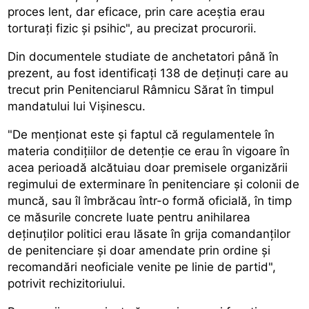
proces lent, dar eficace, prin care aceştia erau
torturaţi fizic şi psihic", au precizat procurorii.
Din documentele studiate de anchetatori până în
prezent, au fost identificaţi 138 de deţinuţi care au
trecut prin Penitenciarul Râmnicu Sărat în timpul
mandatului lui Vişinescu.
"De menţionat este şi faptul că regulamentele în
materia condiţiilor de detenţie ce erau în vigoare în
acea perioadă alcătuiau doar premisele organizării
regimului de exterminare în penitenciare şi colonii de
muncă, sau îl îmbrăcau într-o formă oficială, în timp
ce măsurile concrete luate pentru anihilarea
deţinuţilor politici erau lăsate în grija comandanţilor
de penitenciare şi doar amendate prin ordine şi
recomandări neoficiale venite pe linie de partid",
potrivit rechizitoriului.