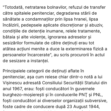
"Totodată, netratarea bolnavilor, refuzul de transfer
către spitalele penitenciar, degradarea stării de
sănătate a condamnaţilor prin lipsa hranei, lipsa
încălzirii, pedepsele aplicate discreţionar şi abuziv,
condiţiile de detenţie inumane, relele tratamente,
bătaia şi alte violenţe, ignorarea adreselor şi
sesizărilor formulate de către deţinuţi erau tot
atâtea acţiuni menite a duce la exterminarea fizică a
persoanelor încarcerate", au scris procurorii în actul
de sesizare a instanţei.
Principalele categorii de deţinuţi aflate în
penitenciar, aşa cum reiese chiar dintr-o notă a lui
Vişinescu adresată Consiliului Securităţii Statului din
anul 1967, erau: foşti conducători în guvernele
burghezo-moşiereşti şi în conducerile PNŢ şi PNL,
foşti conducători ai diverselor organizaţii subversive,
foste cadre de conducere după 23 August 1944,