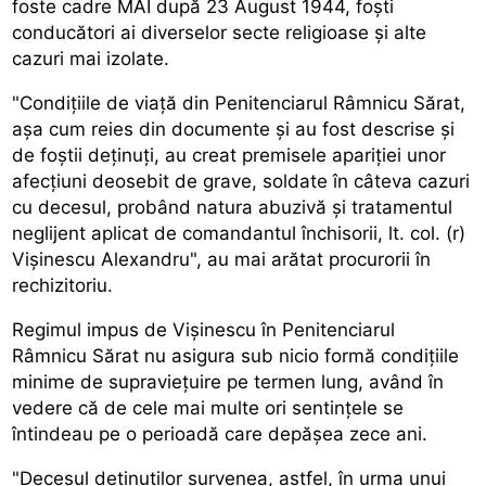
foste cadre MAI după 23 August 1944, foşti
conducători ai diverselor secte religioase şi alte
cazuri mai izolate.
"Condiţiile de viaţă din Penitenciarul Râmnicu Sărat,
aşa cum reies din documente şi au fost descrise şi
de foştii deţinuţi, au creat premisele apariţiei unor
afecţiuni deosebit de grave, soldate în câteva cazuri
cu decesul, probând natura abuzivă şi tratamentul
neglijent aplicat de comandantul închisorii, lt. col. (r)
Vişinescu Alexandru", au mai arătat procurorii în
rechizitoriu.
Regimul impus de Vişinescu în Penitenciarul
Râmnicu Sărat nu asigura sub nicio formă condiţiile
minime de supravieţuire pe termen lung, având în
vedere că de cele mai multe ori sentinţele se
întindeau pe o perioadă care depăşea zece ani.
"Decesul deţinuţilor survenea, astfel, în urma unui