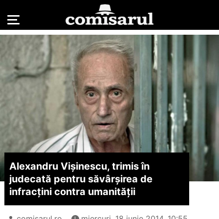
Alexandru Vişinescu, trimis în
judecată pentru săvârşirea de
infracţini contra umanităţii
comisarul.ro
miercuri, 18 iunie 2014, 10:55