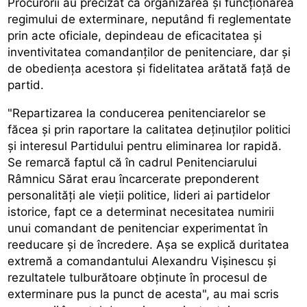
Procurorii au precizat că organizarea şi funcţionarea
regimului de exterminare, neputând fi reglementate
prin acte oficiale, depindeau de eficacitatea şi
inventivitatea comandanţilor de penitenciare, dar şi
de obedienţa acestora şi fidelitatea arătată faţă de
partid.
"Repartizarea la conducerea penitenciarelor se
făcea şi prin raportare la calitatea deţinuţilor politici
şi interesul Partidului pentru eliminarea lor rapidă.
Se remarcă faptul că în cadrul Penitenciarului
Râmnicu Sărat erau încarcerate preponderent
personalităţi ale vieţii politice, lideri ai partidelor
istorice, fapt ce a determinat necesitatea numirii
unui comandant de penitenciar experimentat în
reeducare şi de încredere. Aşa se explică duritatea
extremă a comandantului Alexandru Vişinescu şi
rezultatele tulburătoare obţinute în procesul de
exterminare pus la punct de acesta", au mai scris