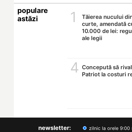
populare
1
Tăierea nucului di
astăzi
curte, amendată c
10.000 de lei: regul
ale legii
4
Concepută să riva
Patriot la costuri 
newsletter:
zilnic la orele 9:00 