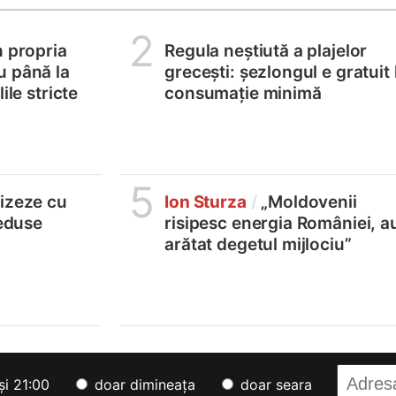
2
n propria
Regula neștiută a plajelor
u până la
grecești: șezlongul e gratuit 
ile stricte
consumație minimă
5
lizeze cu
Ion Sturza
/
„Moldovenii
reduse
risipesc energia României, a
arătat degetul mijlociu”
și 21:00
doar dimineața
doar seara