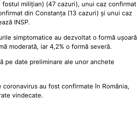
 fostul milițian) (47 cazuri), unui caz confirmat
nfirmat din Constanța (13 cazuri) și unui caz
zează INSP.
zurile simptomatice au dezvoltat o formă ușoară
ormă moderată, iar 4,2% o formă severă.
ă pe date preliminare ale unor anchete
e coronavirus au fost confirmate în România,
rate vindecate.