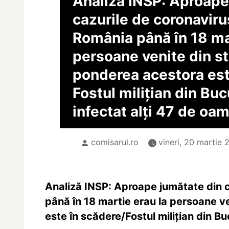
Analiză INSP: Aproape
cazurile de coronaviru
România până în 18 ma
persoane venite din st
ponderea acestora est
Fostul milițian din Buc
infectat alți 47 de oa
comisarul.ro
vineri, 20 martie 
Analiză INSP: Aproape jumătate din c
până în 18 martie erau la persoane v
este în scădere/Fostul milițian din Bu