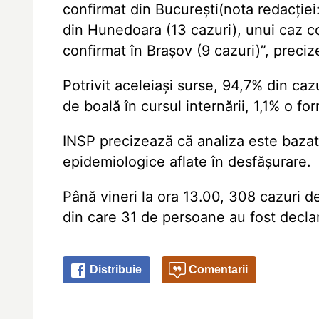
confirmat din București(nota redacției:
din Hunedoara (13 cazuri), unui caz co
confirmat în Brașov (9 cazuri)”, preci
Potrivit aceleiași surse, 94,7% din ca
de boală în cursul internării, 1,1% o f
INSP precizează că analiza este bazat
epidemiologice aflate în desfășurare.
Până vineri la ora 13.00, 308 cazuri d
din care 31 de persoane au fost decla
Distribuie
Comentarii