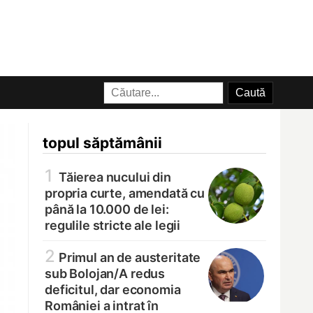
topul săptămânii
1
Tăierea nucului din
propria curte, amendată cu
până la 10.000 de lei:
regulile stricte ale legii
2
Primul an de austeritate
sub Bolojan/
A redus
deficitul, dar economia
României a intrat în