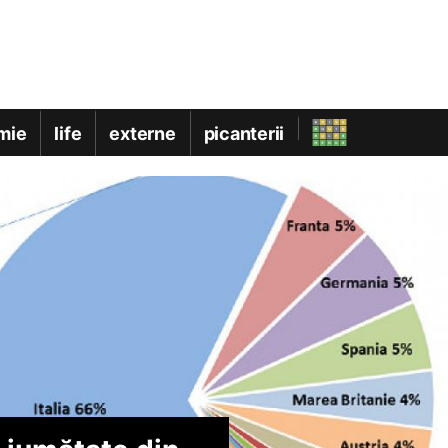
mie
life
externe
picanterii