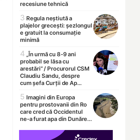
recesiune tehnică
3
Regula neștiută a
plajelor grecești: șezlongul
e gratuit la consumație
minimă
4
„În urmă cu 8-9 ani
probabil se lăsa cu
arestări” /
Procurorul CSM
Claudiu Sandu, despre
cum șefa Curții de Ap…
5
Imagini din Europa
pentru prostovanii din Ro
care cred că Occidentul
ne-a furat apa din Dunăre...