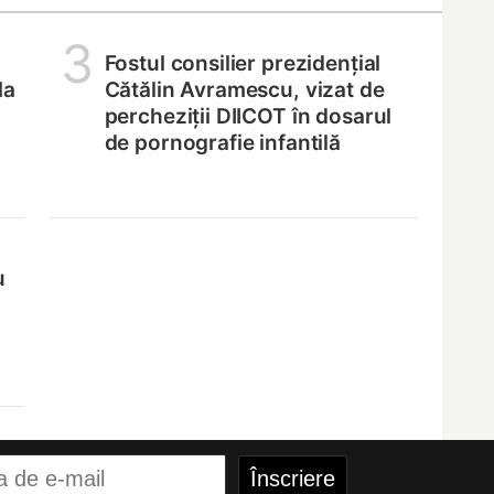
3
Fostul consilier prezidențial
la
Cătălin Avramescu, vizat de
percheziții DIICOT în dosarul
de pornografie infantilă
u