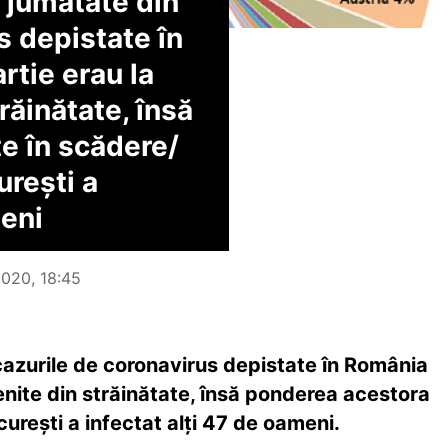
 jumătate din
s depistate în
rtie erau la
răinătate, însă
e în scădere/
urești a
meni
2020, 18:45
azurile de coronavirus depistate în România
enite din străinătate, însă ponderea acestora
curești a infectat alți 47 de oameni.