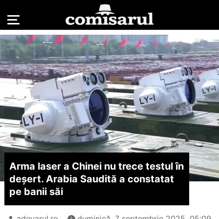
Arma laser a Chinei nu trece testul în
deșert. Arabia Saudită a constatat
pe banii săi
adevarul.ro
duminică, 7 septembrie 2025, 05:09