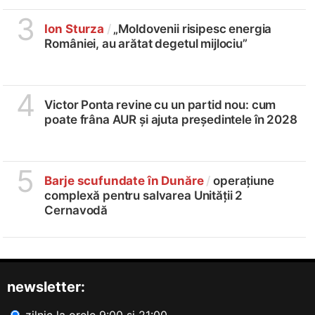
3
Ion Sturza
/
„Moldovenii risipesc energia
României, au arătat degetul mijlociu”
4
Victor Ponta revine cu un partid nou: cum
poate frâna AUR și ajuta președintele în 2028
5
Barje scufundate în Dunăre
/
operațiune
complexă pentru salvarea Unității 2
Cernavodă
newsletter:
zilnic la orele 9:00 și 21:00