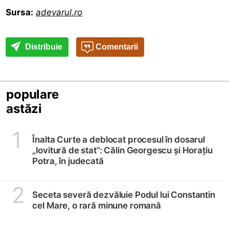
Sursa:
adevarul.ro
Distribuie
Comentarii
populare
astăzi
1
Înalta Curte a deblocat procesul în dosarul
„lovitură de stat”: Călin Georgescu și Horațiu
Potra, în judecată
2
Seceta severă dezvăluie Podul lui Constantin
cel Mare, o rară minune romană