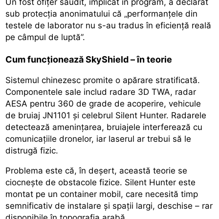
Un fost ofițer saudit, implicat în program, a declarat
sub protecția anonimatului că „performanțele din
testele de laborator nu s-au tradus în eficiență reală
pe câmpul de luptă”.
Cum funcționează SkyShield – în teorie
Sistemul chinezesc promite o apărare stratificată.
Componentele sale includ radare 3D TWA, radar
AESA pentru 360 de grade de acoperire, vehicule
de bruiaj JN1101 și celebrul Silent Hunter. Radarele
detectează amenințarea, bruiajele interferează cu
comunicațiile dronelor, iar laserul ar trebui să le
distrugă fizic.
Problema este că, în deșert, această teorie se
ciocnește de obstacole fizice. Silent Hunter este
montat pe un container mobil, care necesită timp
semnificativ de instalare și spații largi, deschise – rar
disponibile în topografia arabă.