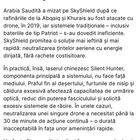
Arabia Saudită a mizat pe SkyShield după ce
rafinăriile de la Abqaiq și Khurais au fost atacate cu
drone, în 2019, iar sistemele tradiționale – inclusiv
bateriile de tip Patriot – s-au dovedit ineficiente.
SkyShield promitea o soluție mai ieftină și mai
rapidă: neutralizarea țintelor aeriene cu energie
dirijată, fără rachete costisitoare.
În practică, însă, laserul chinezesc Silent Hunter,
componenta principală a sistemului, nu face față
mediului. Praful fin al deșertului, furtunile de nisip și
căldura excesivă afectează capacitatea de urmărire
optică, reduc din puterea fasciculului și solicită
excesiv sistemele de răcire. În unele cazuri,
neutralizarea unei singure drone a necesitat până la
30 de minute de acțiune continuă – o durată
inacceptabilă în fața unor amenințări rapide.