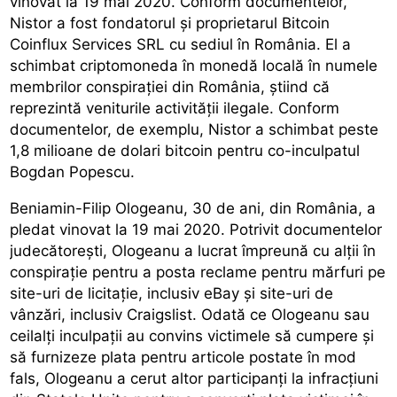
vinovat la 19 mai 2020. Conform documentelor,
Nistor a fost fondatorul și proprietarul Bitcoin
Coinflux Services SRL cu sediul în România. El a
schimbat criptomoneda în monedă locală în numele
membrilor conspirației din România, știind că
reprezintă veniturile activității ilegale. Conform
documentelor, de exemplu, Nistor a schimbat peste
1,8 milioane de dolari bitcoin pentru co-inculpatul
Bogdan Popescu.
Beniamin-Filip Ologeanu, 30 de ani, din România, a
pledat vinovat la 19 mai 2020. Potrivit documentelor
judecătorești, Ologeanu a lucrat împreună cu alții în
conspirație pentru a posta reclame pentru mărfuri pe
site-uri de licitație, inclusiv eBay și site-uri de
vânzări, inclusiv Craigslist. Odată ce Ologeanu sau
ceilalți inculpații au convins victimele să cumpere și
să furnizeze plata pentru articole postate în mod
fals, Ologeanu a cerut altor participanți la infracțiuni