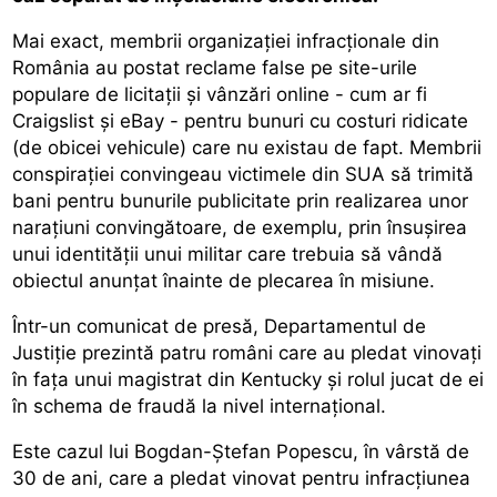
Mai exact, membrii organizației infracționale din
România au postat reclame false pe site-urile
populare de licitații și vânzări online - cum ar fi
Craigslist și eBay - pentru bunuri cu costuri ridicate
(de obicei vehicule) care nu existau de fapt. Membrii
conspirației convingeau victimele din SUA să trimită
bani pentru bunurile publicitate prin realizarea unor
narațiuni convingătoare, de exemplu, prin însușirea
unui identității unui militar care trebuia să vândă
obiectul anunțat înainte de plecarea în misiune.
Într-un comunicat de presă, Departamentul de
Justiție prezintă patru români care au pledat vinovați
în fața unui magistrat din Kentucky și rolul jucat de ei
în schema de fraudă la nivel internațional.
Este cazul lui Bogdan-Ștefan Popescu, în vârstă de
30 de ani, care a pledat vinovat pentru infracțiunea