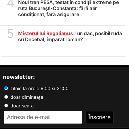
4
Noul tren PESA, testat în condiții extreme pe
ruta București-Constanța: fără aer
condiționat, fără asigurare
5
Misterul lui Regalianus
/
un dac, posibil rudă
cu Decebal, împărat roman?
newsletter:
zilnic la orele 9:00 și 21:00
doar dimineața
doar seara