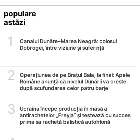
populare
astăzi
1
Canalul Dunăre–Marea Neagră: colosul
Dobrogei, între viziune și suferință
2
Operațiunea de pe Brațul Bala, la final: Apele
Române anunță că nivelul Dunării va crește
după scufundarea celor patru barje
3
Ucraina începe producția în masă a
antirachetelor „Freyja” și testează cu succes
prima sa rachetă balistică autohtonă