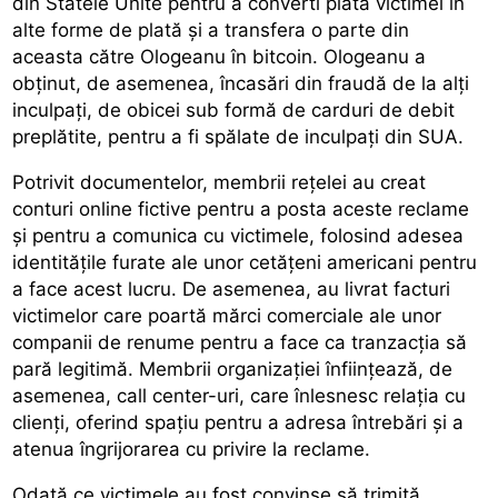
din Statele Unite pentru a converti plata victimei în
alte forme de plată și a transfera o parte din
aceasta către Ologeanu în bitcoin. Ologeanu a
obținut, de asemenea, încasări din fraudă de la alți
inculpați, de obicei sub formă de carduri de debit
preplătite, pentru a fi spălate de inculpați din SUA.
Potrivit documentelor, membrii rețelei au creat
conturi online fictive pentru a posta aceste reclame
și pentru a comunica cu victimele, folosind adesea
identitățile furate ale unor cetățeni americani pentru
a face acest lucru. De asemenea, au livrat facturi
victimelor care poartă mărci comerciale ale unor
companii de renume pentru a face ca tranzacția să
pară legitimă. Membrii organizației înființează, de
asemenea, call center-uri, care înlesnesc relația cu
clienți, oferind spațiu pentru a adresa întrebări și a
atenua îngrijorarea cu privire la reclame.
Odată ce victimele au fost convinse să trimită