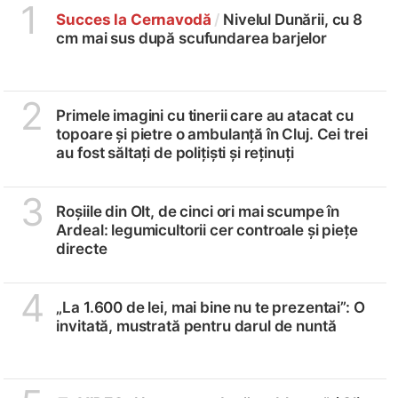
1
Succes la Cernavodă
/
Nivelul Dunării, cu 8
cm mai sus după scufundarea barjelor
2
Primele imagini cu tinerii care au atacat cu
topoare și pietre o ambulanță în Cluj. Cei trei
au fost săltați de polițiști și reținuți
3
Roșiile din Olt, de cinci ori mai scumpe în
Ardeal: legumicultorii cer controale și piețe
directe
4
„La 1.600 de lei, mai bine nu te prezentai”: O
invitată, mustrată pentru darul de nuntă