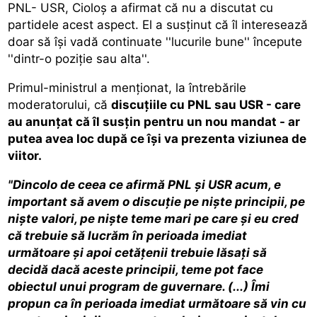
PNL- USR, Cioloş a afirmat că nu a discutat cu
partidele acest aspect. El a susţinut că îl interesează
doar să îşi vadă continuate ''lucurile bune'' începute
''dintr-o poziţie sau alta''.
Primul-ministrul a menţionat, la întrebările
moderatorului, că
discuţiile cu PNL sau USR - care
au anunţat că îl susţin pentru un nou mandat - ar
putea avea loc după ce îşi va prezenta viziunea de
viitor.
"Dincolo de ceea ce afirmă PNL și USR acum, e
important să avem o discuție pe niște principii, pe
niște valori, pe niște teme mari pe care și eu cred
că trebuie să lucrăm în perioada imediat
următoare și apoi cetățenii trebuie lăsați să
decidă dacă aceste principii, teme pot face
obiectul unui program de guvernare. (...) Îmi
propun ca în perioada imediat următoare să vin cu