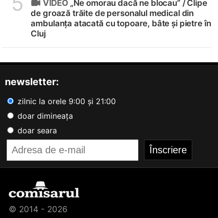
5
VIDEO
„Ne omorau dacă ne blocau” /
Clipe
de groază trăite de personalul medical din
ambulanța atacată cu topoare, bâte și pietre în
Cluj
newsletter:
zilnic la orele 9:00 și 21:00
doar dimineața
doar seara
© 2014 - 2026