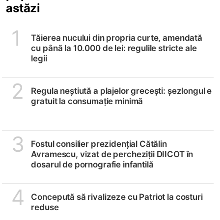
astăzi
1
Tăierea nucului din propria curte, amendată
cu până la 10.000 de lei: regulile stricte ale
legii
2
Regula neștiută a plajelor grecești: șezlongul e
gratuit la consumație minimă
3
Fostul consilier prezidențial Cătălin
Avramescu, vizat de percheziții DIICOT în
dosarul de pornografie infantilă
4
Concepută să rivalizeze cu Patriot la costuri
reduse