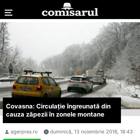
Covasna: Circulație îngreunată din
cauza zăpezii în zonele montane
agerpres.ro
duminică, 13 noiembrie 2016, 18:43