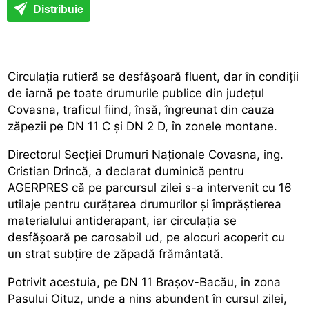
Distribuie
Circulația rutieră se desfășoară fluent, dar în condiții
de iarnă pe toate drumurile publice din județul
Covasna, traficul fiind, însă, îngreunat din cauza
zăpezii pe DN 11 C și DN 2 D, în zonele montane.
Directorul Secției Drumuri Naționale Covasna, ing.
Cristian Drincă, a declarat duminică pentru
AGERPRES că pe parcursul zilei s-a intervenit cu 16
utilaje pentru curățarea drumurilor și împrăștierea
materialului antiderapant, iar circulația se
desfășoară pe carosabil ud, pe alocuri acoperit cu
un strat subțire de zăpadă frământată.
Potrivit acestuia, pe DN 11 Brașov-Bacău, în zona
Pasului Oituz, unde a nins abundent în cursul zilei,