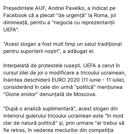
Preşedintele AUF, Andrei Pavelko, a indicat pe
Facebook că a plecat "de urgenţă" la Roma, joi
dimineaţă, pentru a "negocia cu reprezentanţii
UEFA".
"Acest slogan a fost mult timp un salut tradiţional
pentru suporterii noştri", a adăugat el.
Interpelată de protestele ruseşti, UEFA a cerut în
cursul zilei de joi o modificare a tricoului ucrainean,
înaintea deschiderii EURO 2020 (11 iunie - 11 iulie),
considerând în cele din urmă "politică" menţiunea
"Glorie eroilor" denunţată de Moscova.
"După o analiză suplimentară", acest slogan din
interiorul gulerului tricoului ucrainean este "în mod
clar de natură politică" şi, prin urmare "ar trebui să
fie retras, în vederea meciurilor din competiţia