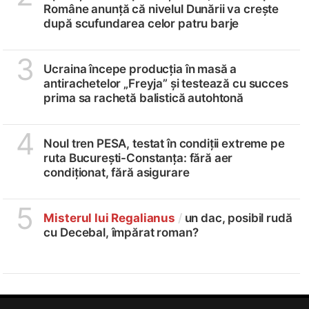
Române anunță că nivelul Dunării va crește
după scufundarea celor patru barje
3
Ucraina începe producția în masă a
antirachetelor „Freyja” și testează cu succes
prima sa rachetă balistică autohtonă
4
Noul tren PESA, testat în condiții extreme pe
ruta București-Constanța: fără aer
condiționat, fără asigurare
5
Misterul lui Regalianus
/
un dac, posibil rudă
cu Decebal, împărat roman?