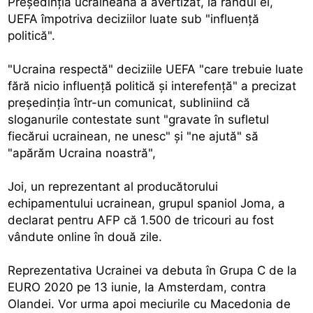
Preşedinţia ucraineană a avertizat, la rândul ei,
UEFA împotriva deciziilor luate sub "influenţă
politică".
"Ucraina respectă" deciziile UEFA "care trebuie luate
fără nicio influenţă politică şi interefenţă" a precizat
preşedinţia într-un comunicat, subliniind că
sloganurile contestate sunt "gravate în sufletul
fiecărui ucrainean, ne unesc" şi "ne ajută" să
"apărăm Ucraina noastră",
Joi, un reprezentant al producătorului
echipamentului ucrainean, grupul spaniol Joma, a
declarat pentru AFP că 1.500 de tricouri au fost
vândute online în două zile.
Reprezentativa Ucrainei va debuta în Grupa C de la
EURO 2020 pe 13 iunie, la Amsterdam, contra
Olandei. Vor urma apoi meciurile cu Macedonia de