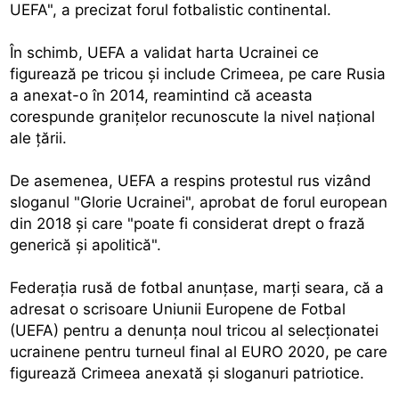
UEFA", a precizat forul fotbalistic continental.
În schimb, UEFA a validat harta Ucrainei ce
figurează pe tricou şi include Crimeea, pe care Rusia
a anexat-o în 2014, reamintind că aceasta
corespunde graniţelor recunoscute la nivel naţional
ale ţării.
De asemenea, UEFA a respins protestul rus vizând
sloganul "Glorie Ucrainei", aprobat de forul european
din 2018 şi care "poate fi considerat drept o frază
generică şi apolitică".
Federaţia rusă de fotbal anunţase, marţi seara, că a
adresat o scrisoare Uniunii Europene de Fotbal
(UEFA) pentru a denunţa noul tricou al selecţionatei
ucrainene pentru turneul final al EURO 2020, pe care
figurează Crimeea anexată şi sloganuri patriotice.