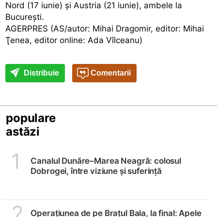
Nord (17 iunie) şi Austria (21 iunie), ambele la
Bucureşti.
AGERPRES (AS/autor: Mihai Dragomir, editor: Mihai
Ţenea, editor online: Ada Vîlceanu)
Distribuie
Comentarii
populare
astăzi
1
Canalul Dunăre–Marea Neagră: colosul
Dobrogei, între viziune și suferință
2
Operațiunea de pe Brațul Bala, la final: Apele