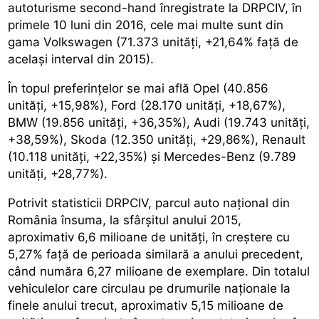
autoturisme second-hand înregistrate la DRPCIV, în
primele 10 luni din 2016, cele mai multe sunt din
gama Volkswagen (71.373 unități, +21,64% față de
același interval din 2015).
În topul preferințelor se mai află Opel (40.856
unități, +15,98%), Ford (28.170 unități, +18,67%),
BMW (19.856 unități, +36,35%), Audi (19.743 unități,
+38,59%), Skoda (12.350 unități, +29,86%), Renault
(10.118 unități, +22,35%) și Mercedes-Benz (9.789
unități, +28,77%).
Potrivit statisticii DRPCIV, parcul auto național din
România însuma, la sfârșitul anului 2015,
aproximativ 6,6 milioane de unități, în creștere cu
5,27% față de perioada similară a anului precedent,
când număra 6,27 milioane de exemplare. Din totalul
vehiculelor care circulau pe drumurile naționale la
finele anului trecut, aproximativ 5,15 milioane de