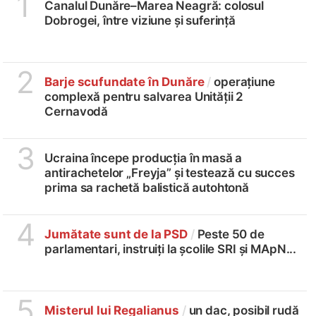
1
Canalul Dunăre–Marea Neagră: colosul
Dobrogei, între viziune și suferință
2
Barje scufundate în Dunăre
/
operațiune
complexă pentru salvarea Unității 2
Cernavodă
3
Ucraina începe producția în masă a
antirachetelor „Freyja” și testează cu succes
prima sa rachetă balistică autohtonă
4
Jumătate sunt de la PSD
/
Peste 50 de
parlamentari, instruiți la școlile SRI și MApN...
5
Misterul lui Regalianus
/
un dac, posibil rudă