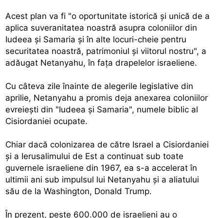
Acest plan va fi "o oportunitate istorică şi unică de a
aplica suveranitatea noastră asupra coloniilor din
Iudeea şi Samaria şi în alte locuri-cheie pentru
securitatea noastră, patrimoniul şi viitorul nostru", a
adăugat Netanyahu, în faţa drapelelor israeliene.
Cu câteva zile înainte de alegerile legislative din
aprilie, Netanyahu a promis deja anexarea coloniilor
evreieşti din "Iudeea şi Samaria", numele biblic al
Cisiordaniei ocupate.
Chiar dacă colonizarea de către Israel a Cisiordaniei
şi a Ierusalimului de Est a continuat sub toate
guvernele israeliene din 1967, ea s-a accelerat în
ultimii ani sub impulsul lui Netanyahu şi a aliatului
său de la Washington, Donald Trump.
În prezent, peste 600.000 de israelieni au o