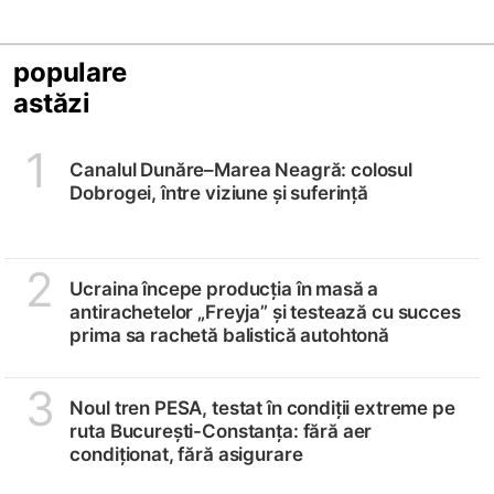
populare
astăzi
1
Canalul Dunăre–Marea Neagră: colosul
Dobrogei, între viziune și suferință
2
Ucraina începe producția în masă a
antirachetelor „Freyja” și testează cu succes
prima sa rachetă balistică autohtonă
3
Noul tren PESA, testat în condiții extreme pe
ruta București-Constanța: fără aer
condiționat, fără asigurare