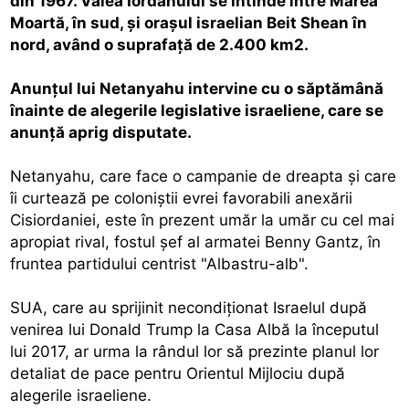
din 1967. Valea Iordanului se întinde între Marea
Moartă, în sud, şi oraşul israelian Beit Shean în
nord, având o suprafaţă de 2.400 km2.
Anunţul lui Netanyahu intervine cu o săptămână
înainte de alegerile legislative israeliene, care se
anunţă aprig disputate.
Netanyahu, care face o campanie de dreapta şi care
îi curtează pe coloniştii evrei favorabili anexării
Cisiordaniei, este în prezent umăr la umăr cu cel mai
apropiat rival, fostul şef al armatei Benny Gantz, în
fruntea partidului centrist "Albastru-alb".
SUA, care au sprijinit necondiţionat Israelul după
venirea lui Donald Trump la Casa Albă la începutul
lui 2017, ar urma la rândul lor să prezinte planul lor
detaliat de pace pentru Orientul Mijlociu după
alegerile israeliene.