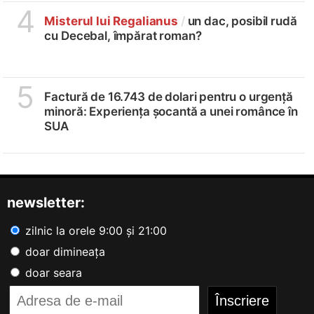
4
Misterul lui Regalianus
/
un dac, posibil rudă
cu Decebal, împărat roman?
5
Factură de 16.743 de dolari pentru o urgență
minoră: Experiența șocantă a unei românce în
SUA
newsletter:
zilnic la orele 9:00 și 21:00
doar dimineața
doar seara