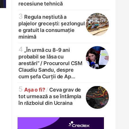
recesiune tehnică
3
Regula neștiută a
plajelor grecești: șezlongul
e gratuit la consumație
minimă
4
„În urmă cu 8-9 ani
probabil se lăsa cu
arestări” /
Procurorul CSM
Claudiu Sandu, despre
cum șefa Curții de Ap…
5
Așa o fi?
/
Ceva grav de
tot urmează a se întâmpla
în războiul din Ucraina