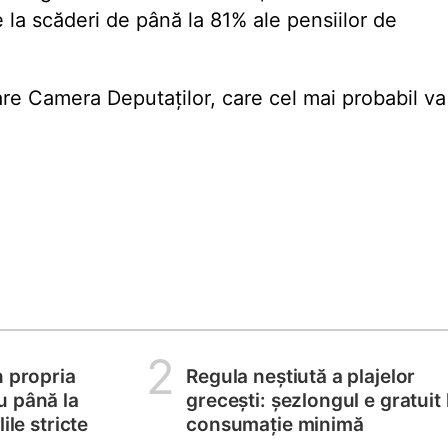
e la scăderi de până la 81% ale pensiilor de
 are Camera Deputaților, care cel mai probabil va
2
n propria
Regula neștiută a plajelor
u până la
grecești: șezlongul e gratuit 
ile stricte
consumație minimă