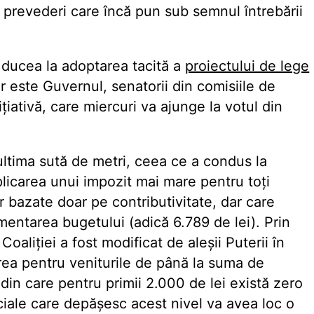
u prevederi care încă pun sub semnul întrebării
 ducea la adoptarea tacită a
proiectului de lege
or este Guvernul, senatorii din comisiile de
ițiativă, care miercuri va ajunge la votul din
ltima sută de metri, ceea ce a condus la
aplicarea unui impozit mai mare pentru toți
or bazate doar pe contributivitate, dar care
entarea bugetului (adică 6.789 de lei). Prin
aliției a fost modificat de aleșii Puterii în
area pentru veniturile de până la suma de
din care pentru primii 2.000 de lei există zero
ciale care depășesc acest nivel va avea loc o