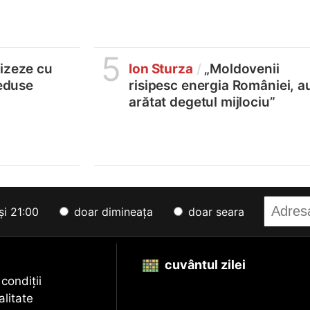
5
lizeze cu
Ion Sturza
/
„Moldovenii
reduse
risipesc energia României, a
arătat degetul mijlociu”
și 21:00
doar dimineața
doar seara
cuvântul zilei
 condiții
alitate