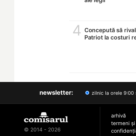
ale legii
4
Concepută să riva
Patriot la costuri 
newsletter:
zilnic la orele 9:00 
arhivă
termeni și
© 2014 - 2026
confidenți