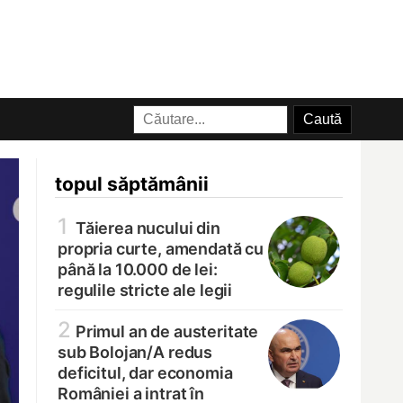
topul săptămânii
1
Tăierea nucului din
propria curte, amendată cu
până la 10.000 de lei:
regulile stricte ale legii
2
Primul an de austeritate
sub Bolojan/
A redus
deficitul, dar economia
României a intrat în