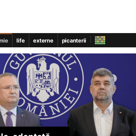
mie
life
externe
picanterii