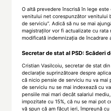
O altă prevedere înscrisă în lege este
venitului net corespunzător venitului b
de serviciu”. Adică să nu se mai ajungă
magistraților vor fi actualizate cu rata
modificată indemnizația de încadrare a 
Secretar de stat al PSD: Scăderi d
Cristian Vasilcoiu, secretar de stat di
declarație suprinzătoare despre aplicar
că nicio pensie de serviciu nu va mai p
de serviciu nu se mai indexează cu valoa
pensiile mai mari decât salariul mediu,
impozitate cu 15%, că nu se mai pot c
vă spun că am făcut ieri, împreună cu c