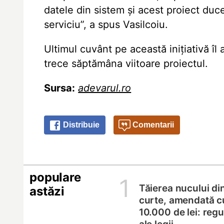
datele din sistem şi acest proiect duc
serviciu”, a spus Vasilcoiu.
Ultimul cuvânt pe această inițiativă îl
trece săptămâna viitoare proiectul.
Sursa:
adevarul.ro
Distribuie
Comentarii
populare
1
Tăierea nucului di
astăzi
curte, amendată c
10.000 de lei: regul