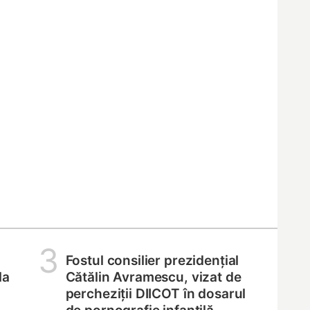
3
Fostul consilier prezidențial
la
Cătălin Avramescu, vizat de
percheziții DIICOT în dosarul