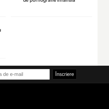
de pornografie infantilă
u