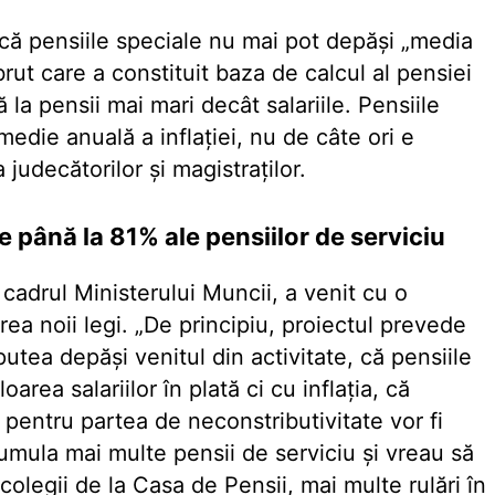
 că pensiile speciale nu mai pot depăși „media
rut care a constituit baza de calcul al pensiei
 la pensii mai mari decât salariile. Pensiile
 medie anuală a inflației, nu de câte ori e
judecătorilor și magistraților.
e până la 81% ale pensiilor de serviciu
n cadrul Ministerului Muncii, a venit cu o
ea noii legi. „De principiu, proiectul prevede
utea depăşi venitul din activitate, că pensiile
rea salariilor în plată ci cu inflaţia, că
 pentru partea de neconstributivitate vor fi
umula mai multe pensii de serviciu şi vreau să
olegii de la Casa de Pensii, mai multe rulări în