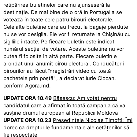
retipărirea buletinelor care nu ajunseseră la
destinație. De mai bine de o oră în Portugalia se
votează în toate cele patru birouri electorale.
Celelalte buletine care au trecut la bagaje pierdute
nu se vor desigila. Ele vor fi returnate la Chișinău cu
sigiliile intacte. Pe fiecare buletin este indicat
numărul secției de votare. Aceste buletine nu vor
putea fi folosite în altă parte. Fiecare buletin e
arondat unui anumit birou electoral. Conducătorii
birourilor au făcut înregistrări video cu toată
pachetele prin poștă' , a declarat Iurie Ciocan,
conform Agora.md.
UPDATE ORA 10.49
Băsescu: Am votat pentru
candidatul care a afirmat în toată campania că va
susține drumul european al Republicii Moldova
UPDATE ORA 10.23
Președintele Nicolae Timofti: Îmi
dorec ca drepturile fundamentale ale cetățenilor să
fie respectate