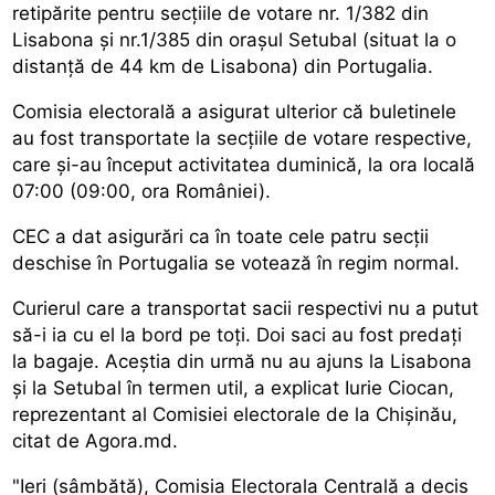
retipărite pentru secțiile de votare nr. 1/382 din
Lisabona și nr.1/385 din orașul Setubal (situat la o
distanță de 44 km de Lisabona) din Portugalia.
Comisia electorală a asigurat ulterior că buletinele
au fost transportate la secțiile de votare respective,
care și-au început activitatea duminică, la ora locală
07:00 (09:00, ora României).
CEC a dat asigurări ca în toate cele patru secții
deschise în Portugalia se votează în regim normal.
Curierul care a transportat sacii respectivi nu a putut
să-i ia cu el la bord pe toți. Doi saci au fost predați
la bagaje. Aceștia din urmă nu au ajuns la Lisabona
și la Setubal în termen util, a explicat Iurie Ciocan,
reprezentant al Comisiei electorale de la Chișinău,
citat de Agora.md.
"Ieri (sâmbătă), Comisia Electorala Centrală a decis