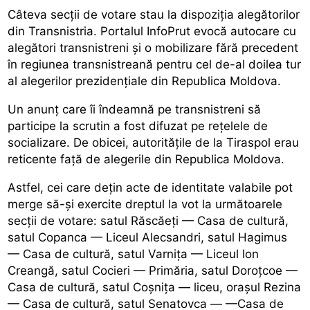
Câteva secții de votare stau la dispoziția alegătorilor
din Transnistria. Portalul InfoPrut evocă autocare cu
alegători transnistreni și o mobilizare fără precedent
în regiunea transnistreană pentru cel de-al doilea tur
al alegerilor prezidențiale din Republica Moldova.
Un anunț care îi îndeamnă pe transnistreni să
participe la scrutin a fost difuzat pe rețelele de
socializare. De obicei, autoritățile de la Tiraspol erau
reticente față de alegerile din Republica Moldova.
Astfel, cei care dețin acte de identitate valabile pot
merge să-și exercite dreptul la vot la următoarele
secții de votare: satul Răscăeți — Casa de cultură,
satul Copanca — Liceul Alecsandri, satul Hagimus
— Casa de cultură, satul Varnița — Liceul Ion
Creangă, satul Cocieri — Primăria, satul Doroțcoe —
Casa de cultură, satul Coșnița — liceu, orașul Rezina
— Casa de cultură, satul Senatovca — —Casa de