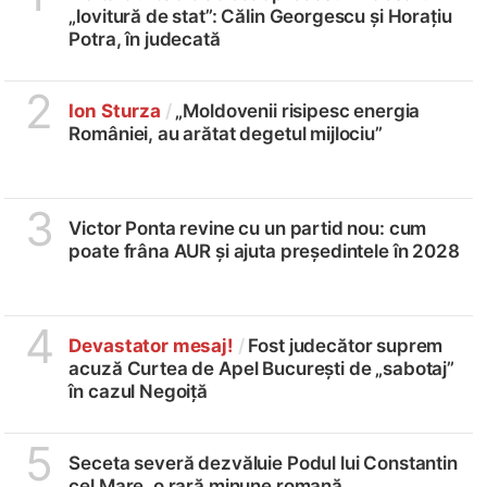
„lovitură de stat”: Călin Georgescu și Horațiu
Potra, în judecată
2
Ion Sturza
/
„Moldovenii risipesc energia
României, au arătat degetul mijlociu”
3
Victor Ponta revine cu un partid nou: cum
poate frâna AUR și ajuta președintele în 2028
4
Devastator mesaj!
/
Fost judecător suprem
acuză Curtea de Apel București de „sabotaj”
în cazul Negoiță
5
Seceta severă dezvăluie Podul lui Constantin
cel Mare, o rară minune romană