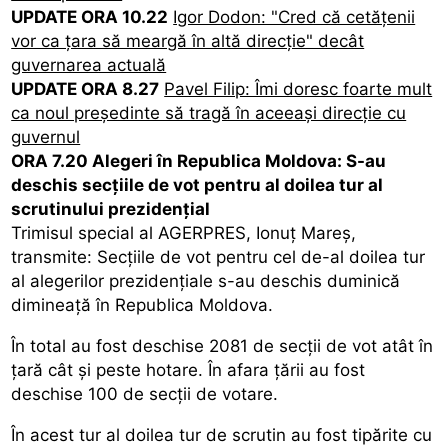
UPDATE ORA 10.22
Igor Dodon: "Cred că cetățenii
vor ca țara să meargă în altă direcție" decât
guvernarea actuală
UPDATE ORA 8.27
Pavel Filip: Îmi doresc foarte mult
ca noul președinte să tragă în aceeași direcție cu
guvernul
ORA 7.20 Alegeri în Republica Moldova: S-au
deschis secțiile de vot pentru al doilea tur al
scrutinului prezidențial
Trimisul special al AGERPRES, Ionuț Mareș,
transmite: Secțiile de vot pentru cel de-al doilea tur
al alegerilor prezidențiale s-au deschis duminică
dimineață în Republica Moldova.
În total au fost deschise 2081 de secții de vot atât în
țară cât și peste hotare. În afara țării au fost
deschise 100 de secții de votare.
În acest tur al doilea tur de scrutin au fost tipărite cu