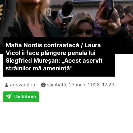
Mafia Nordis contraatacă /
Laura
Vicol îi face plângere penală lui
Siegfried Mureșan: „Acest aservit
străinilor mă amenință”
adevarul.ro
sâmbătă, 27 iunie 2026, 12:23
Distribuie