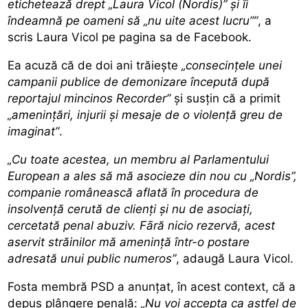
etichetează drept „Laura Vicol (Nordis)” și îi
îndeamnă pe oameni să „nu uite acest lucru””
, a
scris Laura Vicol pe pagina sa de Facebook.
Ea acuză că de doi ani trăiește
„consecințele unei
campanii publice de demonizare începută după
reportajul mincinos Recorder”
și susțin că a primit
„amenințări, injurii și mesaje de o violență greu de
imaginat”
.
„Cu toate acestea, un membru al Parlamentului
European a ales să mă asocieze din nou cu „Nordis”,
companie românească aflată în procedura de
insolvență cerută de clienți și nu de asociați,
cercetată penal abuziv. Fāră nicio rezervă, acest
aservit străinilor mă amenință într-o postare
adresată unui public numeros”
, adaugă Laura Vicol.
Fosta membră PSD a anunțat, în acest context, că a
depus plângere penală:
„Nu voi accepta ca astfel de