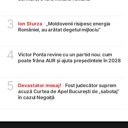
3
Ion Sturza
/
„Moldovenii risipesc energia
României, au arătat degetul mijlociu”
4
Victor Ponta revine cu un partid nou: cum
poate frâna AUR și ajuta președintele în 2028
5
Devastator mesaj!
/
Fost judecător suprem
acuză Curtea de Apel București de „sabotaj”
în cazul Negoiță