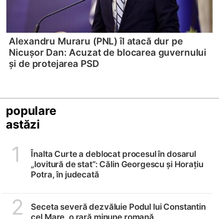
Alexandru Muraru (PNL) îl atacă dur pe
Nicușor Dan: Acuzat de blocarea guvernului
și de protejarea PSD
populare
astăzi
1
Înalta Curte a deblocat procesul în dosarul
„lovitură de stat”: Călin Georgescu și Horațiu
Potra, în judecată
2
Seceta severă dezvăluie Podul lui Constantin
cel Mare, o rară minune romană