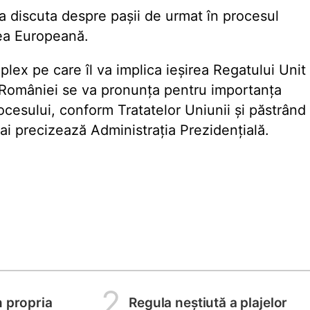
 va discuta despre pașii de urmat în procesul
nea Europeană.
lex pe care îl va implica ieșirea Regatului Unit
României se va pronunța pentru importanța
rocesului, conform Tratatelor Uniunii și păstrând
ai precizează Administrația Prezidențială.
2
n propria
Regula neștiută a plajelor