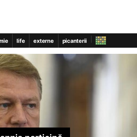
mie
life
externe
picanterii