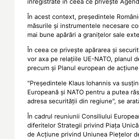
înregistrate în ceea ce privește Agen
În acest context, președintele României
măsurile și instrumentele necesare cons
mai bune apărări a granițelor sale ext
În ceea ce privește apărarea și securi
vor axa pe relațiile UE-NATO, planul 
precum și Planul european de acțiune
"Președintele Klaus Iohannis va susți
Europeană și NATO pentru a putea răs
adresa securității din regiune", se ara
În cadrul reuniunii Consiliului European
diferitelor Strategii privind Piața Unic
de Acțiune privind Uniunea Piețelor d