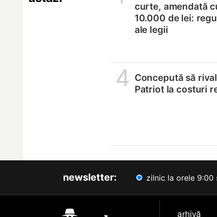
curte, amendată c
10.000 de lei: regul
ale legii
4
Concepută să riva
Patriot la costuri 
newsletter:
zilnic la orele 9:00 
arhivă