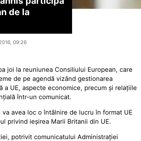
annis participă
an de la
2016, 09:26
pa joi la reuniunea Consiliului European, care
e teme de pe agendă vizând gestionarea
rnă a UE, aspecte economice, precum și relațiile
nțială într-un comunicat.
 va avea loc o întâlnire de lucru în format UE
l privind ieșirea Marii Britanii din UE.
ei, potrivit comunicatului Administrației