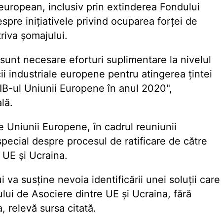
l european, inclusiv prin extinderea Fondului
espre inițiativele privind ocuparea forței de
triva șomajului.
sunt necesare eforturi suplimentare la nivelul
cii industriale europene pentru atingerea țintei
PIB-ul Uniunii Europene în anul 2020",
lă.
le Uniunii Europene, în cadrul reuniunii
special despre procesul de ratificare de către
 UE și Ucraina.
i va susține nevoia identificării unei soluții care
ului de Asociere dintre UE și Ucraina, fără
 relevă sursa citată.