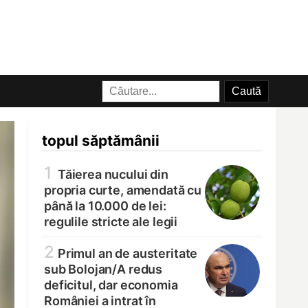
topul săptămânii
1
Tăierea nucului din
propria curte, amendată cu
până la 10.000 de lei:
regulile stricte ale legii
2
Primul an de austeritate
sub Bolojan/
A redus
deficitul, dar economia
României a intrat în