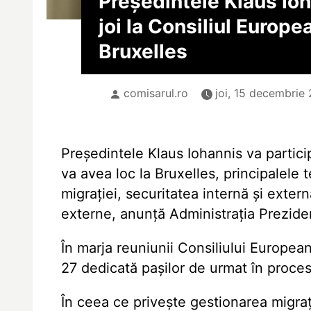
Președintele Klaus Ioh
joi la Consiliul Europe
Bruxelles
comisarul.ro
joi, 15 decembrie 
Președintele Klaus Iohannis va partici
va avea loc la Bruxelles, principalel
migrației, securitatea internă și exte
externe, anunță Administrația Prezide
În marja reuniunii Consiliului European
27 dedicată pașilor de urmat în procesu
În ceea ce privește gestionarea migrați