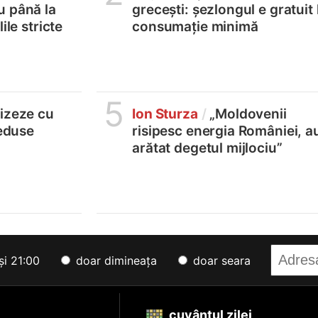
u până la
grecești: șezlongul e gratuit 
ile stricte
consumație minimă
5
lizeze cu
Ion Sturza
/
„Moldovenii
reduse
risipesc energia României, a
arătat degetul mijlociu”
și 21:00
doar dimineața
doar seara
cuvântul zilei