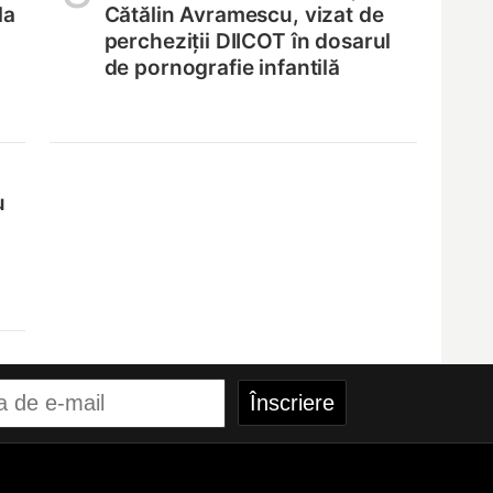
la
Cătălin Avramescu, vizat de
percheziții DIICOT în dosarul
de pornografie infantilă
u