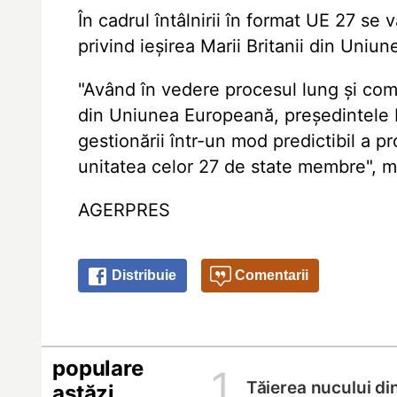
În cadrul întâlnirii în format UE 27 se
privind ieșirea Marii Britanii din Uniu
"Având în vedere procesul lung și comp
din Uniunea Europeană, președintele 
gestionării într-un mod predictibil a p
unitatea celor 27 de state membre", m
AGERPRES
Distribuie
Comentarii
populare
1
Tăierea nucului di
astăzi