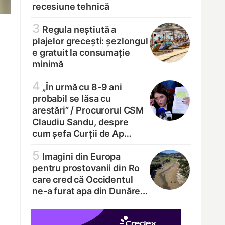
recesiune tehnică
3
Regula neștiută a
plajelor grecești: șezlongul
e gratuit la consumație
minimă
4
„În urmă cu 8-9 ani
probabil se lăsa cu
arestări” /
Procurorul CSM
Claudiu Sandu, despre
cum șefa Curții de Ap…
5
Imagini din Europa
pentru prostovanii din Ro
care cred că Occidentul
ne-a furat apa din Dunăre...