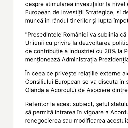
despre stimularea investițiilor la nive
European de Investiții Strategice, și d
muncă în rândul tinerilor și lupta împo
"Președintele României va sublinia că 
Uniunii cu privire la dezvoltarea politi
de contribuție a industriei cu 20% la 
menționează Administrația Prezidenția
În ceea ce privește relațiile externe a
Consiliului European se va discuta în 
Olanda a Acordului de Asociere dintre
Referitor la acest subiect, șeful statulu
să permită intrarea în vigoare a Acord
renegocierea sau modificarea acestuia,