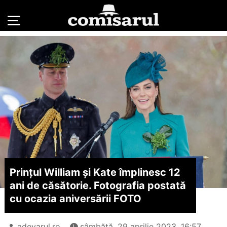
Prinţul William și Kate împlinesc 12
ani de căsătorie. Fotografia postată
cu ocazia aniversării FOTO
adevarul.ro
sâmbătă, 29 aprilie 2023, 16:57