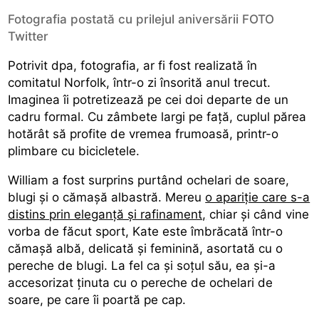
Fotografia postată cu prilejul aniversării FOTO
Twitter
Potrivit dpa, fotografia, ar fi fost realizată în
comitatul Norfolk, într-o zi însorită anul trecut.
Imaginea îi potretizează pe cei doi departe de un
cadru formal. Cu zâmbete largi pe față, cuplul părea
hotărât să profite de vremea frumoasă, printr-o
plimbare cu bicicletele.
William a fost surprins purtând ochelari de soare,
blugi şi o cămaşă albastră. Mereu
o apariție care s-a
distins prin eleganță și rafinament,
chiar și când vine
vorba de făcut sport, Kate este îmbrăcată într-o
cămaşă albă, delicată și feminină, asortată cu o
pereche de blugi. La fel ca și soțul său, ea și-a
accesorizat ținuta cu o pereche de ochelari de
soare, pe care îi poartă pe cap.