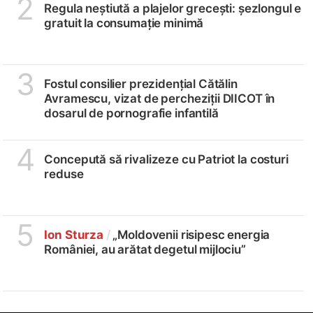
2
Regula neștiută a plajelor grecești: șezlongul e
gratuit la consumație minimă
3
Fostul consilier prezidențial Cătălin
Avramescu, vizat de percheziții DIICOT în
dosarul de pornografie infantilă
4
Concepută să rivalizeze cu Patriot la costuri
reduse
5
Ion Sturza
/
„Moldovenii risipesc energia
României, au arătat degetul mijlociu”