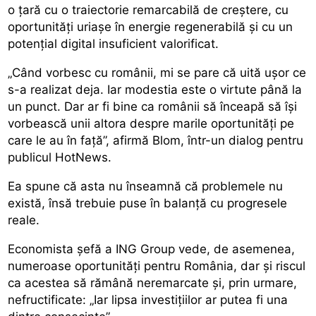
o țară cu o traiectorie remarcabilă de creștere, cu
oportunități uriașe în energie regenerabilă și cu un
potențial digital insuficient valorificat.
„Când vorbesc cu românii, mi se pare că uită ușor ce
s-a realizat deja. Iar modestia este o virtute până la
un punct. Dar ar fi bine ca românii să înceapă să își
vorbească unii altora despre marile oportunități pe
care le au în față”, afirmă Blom, într-un dialog pentru
publicul HotNews.
Ea spune că asta nu înseamnă că problemele nu
există, însă trebuie puse în balanță cu progresele
reale.
Economista șefă a ING Group vede, de asemenea,
numeroase oportunități pentru România, dar și riscul
ca acestea să rămână neremarcate și, prin urmare,
nefructificate: „Iar lipsa investițiilor ar putea fi una