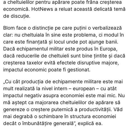
a cheltuielilor pentru apărare poate frâna creșterea
economică. HotNews a reluat această delicată temă
de discuție.
Blom face o distincție pe care puțini o verbalizează
clar: nu cheltuiala în sine este problema, ci modul în
care este finanțată și locul unde pot ajunge banii.
Dacă echipamentul militar este produs în Europa,
dacă reducerile de cheltuieli sunt bine țintite și dacă
creșterea taxelor evită efectele disruptive majore,
impactul economic poate fi gestionat.
„Cu cât producția de echipamente militare este mai
mult realizată la nivel intern – european – cu atât
impactul negativ asupra economiei este mai mic. Nu
mă aștept ca majorarea cheltuielilor de apărare să
genereze o creștere puternică a productivității. Văd
mai degrabă o schimbare în structura economiei
decât o îmbunătățire generală”, explică ea.