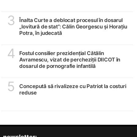
3
Înalta Curte a deblocat procesul în dosarul
„lovitură de stat”: Călin Georgescu și Horațiu
Potra, în judecată
4
Fostul consilier prezidențial Cătălin
Avramescu, vizat de percheziții DIICOT în
dosarul de pornografie infantilă
5
Concepută să rivalizeze cu Patriot la costuri
reduse
newsletter: