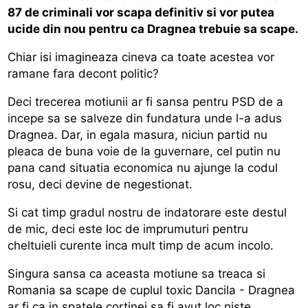
87 de criminali vor scapa definitiv si vor putea
ucide din nou pentru ca Dragnea trebuie sa scape.
Chiar isi imagineaza cineva ca toate acestea vor
ramane fara decont politic?
Deci trecerea motiunii ar fi sansa pentru PSD de a
incepe sa se salveze din fundatura unde l-a adus
Dragnea. Dar, in egala masura, niciun partid nu
pleaca de buna voie de la guvernare, cel putin nu
pana cand situatia economica nu ajunge la codul
rosu, deci devine de negestionat.
Si cat timp gradul nostru de indatorare este destul
de mic, deci este loc de imprumuturi pentru
cheltuieli curente inca mult timp de acum incolo.
Singura sansa ca aceasta motiune sa treaca si
Romania sa scape de cuplul toxic Dancila - Dragnea
ar fi ca in spatele cortinei sa fi avut loc niste