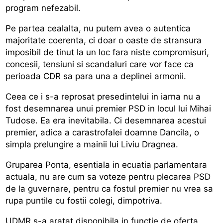
program nefezabil.
Pe partea cealalta, nu putem avea o autentica
majoritate coerenta, ci doar o oaste de stransura
imposibil de tinut la un loc fara niste compromisuri,
concesii, tensiuni si scandaluri care vor face ca
perioada CDR sa para una a deplinei armonii.
Ceea ce i s-a reprosat presedintelui in iarna nu a
fost desemnarea unui premier PSD in locul lui Mihai
Tudose. Ea era inevitabila. Ci desemnarea acestui
premier, adica a carastrofalei doamne Dancila, o
simpla prelungire a mainii lui Liviu Dragnea.
Gruparea Ponta, esentiala in ecuatia parlamentara
actuala, nu are cum sa voteze pentru plecarea PSD
de la guvernare, pentru ca fostul premier nu vrea sa
rupa puntile cu fostii colegi, dimpotriva.
UDMR s-a aratat disponibila in functie de oferta