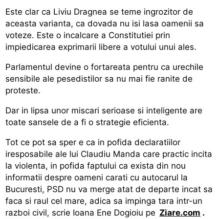
Este clar ca Liviu Dragnea se teme ingrozitor de
aceasta varianta, ca dovada nu isi lasa oamenii sa
voteze. Este o incalcare a Constitutiei prin
impiedicarea exprimarii libere a votului unui ales.
Parlamentul devine o fortareata pentru ca urechile
sensibile ale pesedistilor sa nu mai fie ranite de
proteste.
Dar in lipsa unor miscari serioase si inteligente are
toate sansele de a fi o strategie eficienta.
Tot ce pot sa sper e ca in pofida declaratiilor
iresposabile ale lui Claudiu Manda care practic incita
la violenta, in pofida faptului ca exista din nou
informatii despre oameni carati cu autocarul la
Bucuresti, PSD nu va merge atat de departe incat sa
faca si raul cel mare, adica sa impinga tara intr-un
razboi civil, scrie Ioana Ene Dogioiu pe
Ziare.com
.