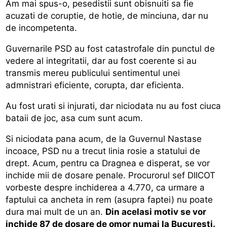
Am mai spus-o, pesedistii sunt obisnuiti sa fie
acuzati de coruptie, de hotie, de minciuna, dar nu
de incompetenta.
Guvernarile PSD au fost catastrofale din punctul de
vedere al integritatii, dar au fost coerente si au
transmis mereu publicului sentimentul unei
admnistrari eficiente, corupta, dar eficienta.
Au fost urati si injurati, dar niciodata nu au fost ciuca
bataii de joc, asa cum sunt acum.
Si niciodata pana acum, de la Guvernul Nastase
incoace, PSD nu a trecut linia rosie a statului de
drept. Acum, pentru ca Dragnea e disperat, se vor
inchide mii de dosare penale. Procurorul sef DIICOT
vorbeste despre inchiderea a 4.770, ca urmare a
faptului ca ancheta in rem (asupra faptei) nu poate
dura mai mult de un an.
Din acelasi motiv se vor
inchide 87 de dosare de omor numai la Bucuresti.