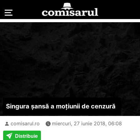
Singura șansă a moțiunii de cenzură
comisarul.ro
miercuri, 27 iunie 2018, 06:08
Distribuie