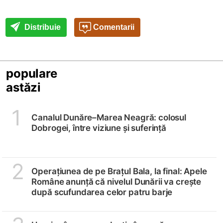
Distribuie
Comentarii
populare
astăzi
1
Canalul Dunăre–Marea Neagră: colosul
Dobrogei, între viziune și suferință
2
Operațiunea de pe Brațul Bala, la final: Apele
Române anunță că nivelul Dunării va crește
după scufundarea celor patru barje