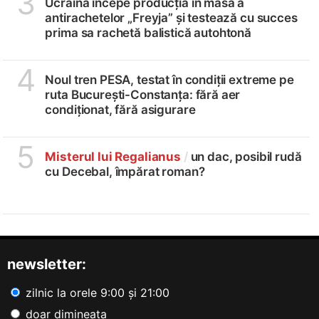
3
Ucraina începe producția în masă a
antirachetelor „Freyja” și testează cu succes
prima sa rachetă balistică autohtonă
4
Noul tren PESA, testat în condiții extreme pe
ruta București-Constanța: fără aer
condiționat, fără asigurare
5
Misterul lui Regalianus
/
un dac, posibil rudă
cu Decebal, împărat roman?
newsletter:
zilnic la orele 9:00 și 21:00
doar dimineața