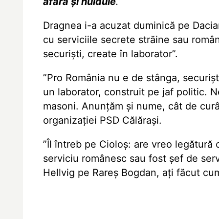
afară și huiduie
.”
Dragnea i-a acuzat duminică pe Dacian
cu serviciile secrete străine sau româ
securiști, create în laborator”.
”Pro România nu e de stânga, securiști
un laborator, construit pe jaf politic. N
masoni. Anunțăm și nume, cât de curân
organizației PSD Călărași.
”Îl întreb pe Cioloș: are vreo legătur
serviciu românesc sau fost șef de serv
Hellvig pe Rareș Bogdan, ați făcut c