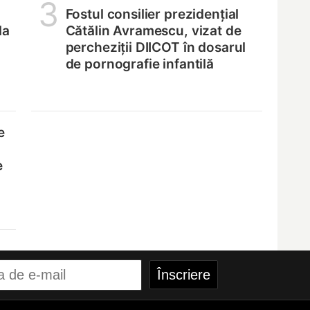
3
Fostul consilier prezidențial
la
Cătălin Avramescu, vizat de
percheziții DIICOT în dosarul
de pornografie infantilă
e
e