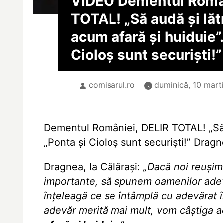
VIDEO Dementul Român
TOTAL! „Să audă și lătr
acum afară și huiduie”.
Cioloș sunt securiști!”
comisarul.ro
duminică, 10 mart
Dementul României, DELIR TOTAL! „Să a
„Ponta și Cioloș sunt securiști!” Dragne
Dragnea, la Călărași:
„Dacă noi reuși
importante, să spunem oamenilor adev
înțeleagă ce se întâmplă cu adevărat î
adevăr merită mai mult, vom câștiga a