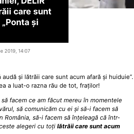
iei, DELIR
ăii care sunt
 „Ponta și
ie 2019, 14:07
udă și lătrăii care sunt acum afară și huiduie”.
a a luat-o razna rău de tot, fraților!
m să facem ce am făcut mereu în momentele
ărul, să comunicăm cu ei și să-i facem să
n România, să-i facem să înțeleagă că într-
ceste alegeri cu toți
lătrăii care sunt acum