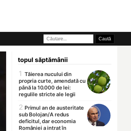
topul săptămânii
1
Tăierea nucului din
propria curte, amendată cu
până la 10.000 de lei:
regulile stricte ale legii
2
Primul an de austeritate
sub Bolojan/
A redus
deficitul, dar economia
României a intrat în