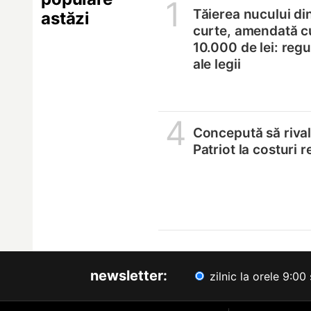
1
Tăierea nucului di
astăzi
curte, amendată c
10.000 de lei: regul
ale legii
4
Concepută să riva
Patriot la costuri 
newsletter:
zilnic la orele 9:00 