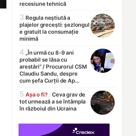
recesiune tehnică
3
Regula neștiută a
plajelor grecești: șezlongul
e gratuit la consumație
minimă
4
„În urmă cu 8-9 ani
probabil se lăsa cu
arestări” /
Procurorul CSM
Claudiu Sandu, despre
cum șefa Curții de Ap…
5
Așa o fi?
/
Ceva grav de
tot urmează a se întâmpla
în războiul din Ucraina