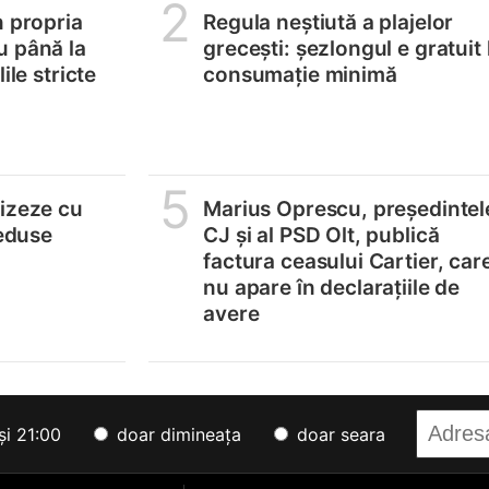
2
n propria
Regula neștiută a plajelor
u până la
grecești: șezlongul e gratuit 
ile stricte
consumație minimă
5
lizeze cu
Marius Oprescu, președintel
reduse
CJ și al PSD Olt, publică
factura ceasului Cartier, car
nu apare în declarațiile de
avere
și 21:00
doar dimineața
doar seara