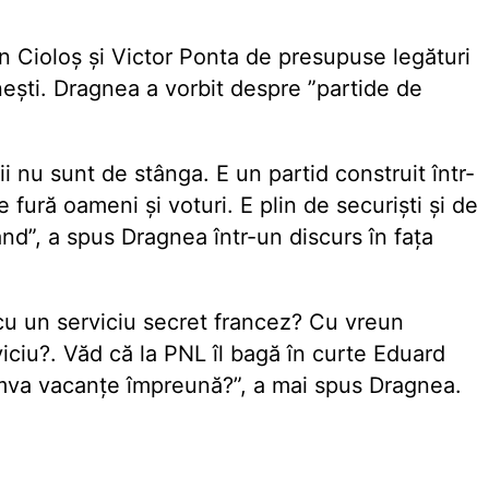
 Cioloș și Victor Ponta de presupuse legături
nești. Dragnea a vorbit despre ”partide de
i nu sunt de stânga. E un partid construit într-
e fură oameni și voturi. E plin de securiști și de
d”, a spus Dragnea într-un discurs în fața
ă cu un serviciu secret francez? Cu vreun
iciu?. Văd că la PNL îl bagă în curte Eduard
umva vacanțe împreună?”, a mai spus Dragnea.