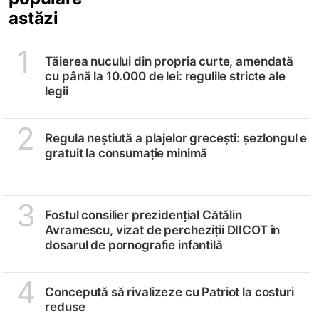
astăzi
1
Tăierea nucului din propria curte, amendată
cu până la 10.000 de lei: regulile stricte ale
legii
2
Regula neștiută a plajelor grecești: șezlongul e
gratuit la consumație minimă
3
Fostul consilier prezidențial Cătălin
Avramescu, vizat de percheziții DIICOT în
dosarul de pornografie infantilă
4
Concepută să rivalizeze cu Patriot la costuri
reduse