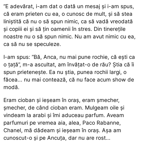
”E adevărat, i-am dat o dată un mesaj și i-am spus,
că eram prieten cu ea, o cunosc de mult, și să stea
liniștită că nu o să spun nimic, ca să vadă vreodată
și copiii ei și să țin oamenii în stres. Din tinerețile
noastre nu o să spun nimic. Nu am avut nimic cu ea,
ca să nu se speculeze.
I-am spus: ”Bă, Anca, nu mai pune rochie, că ești ca
o țață”, m-a ascultat, am învățat-o de rău? Știa că îi
spun prietenește. Ea nu știa, punea rochii largi, o
făcea... nu mai contează, că nu face acum show de
modă.
Eram cioban și ieșeam în oraș, eram șmecher,
șmecher, de când cioban eram. Mulgeam oile și
vindeam la arabi și îmi aduceau parfum. Aveam
parfumuri pe vremea aia, alea, Paco Rabanne,
Chanel, mă dădeam și ieșeam în oraș. Așa am
cunoscut-o și pe Ancuța, dar nu are rost...