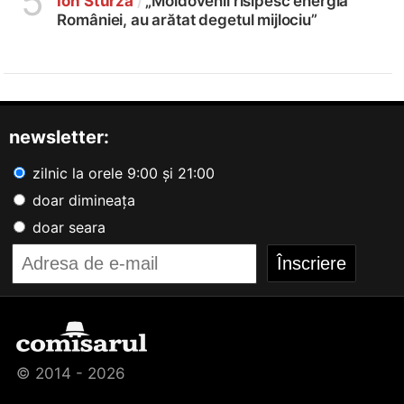
5
Ion Sturza
/
„Moldovenii risipesc energia
României, au arătat degetul mijlociu”
newsletter:
zilnic la orele 9:00 și 21:00
doar dimineața
doar seara
© 2014 - 2026