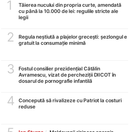
1
Tăierea nucului din propria curte, amendată
cu până la 10.000 de lei: regulile stricte ale
legii
2
Regula neștiută a plajelor grecești: șezlongul e
gratuit la consumație minimă
3
Fostul consilier prezidențial Cătălin
Avramescu, vizat de percheziții DIICOT în
dosarul de pornografie infantilă
4
Concepută să rivalizeze cu Patriot la costuri
reduse