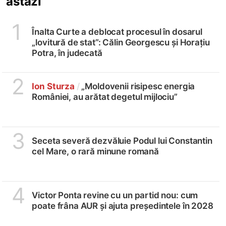
astăzi
1
Înalta Curte a deblocat procesul în dosarul
„lovitură de stat”: Călin Georgescu și Horațiu
Potra, în judecată
2
Ion Sturza
/
„Moldovenii risipesc energia
României, au arătat degetul mijlociu”
3
Seceta severă dezvăluie Podul lui Constantin
cel Mare, o rară minune romană
4
Victor Ponta revine cu un partid nou: cum
poate frâna AUR și ajuta președintele în 2028