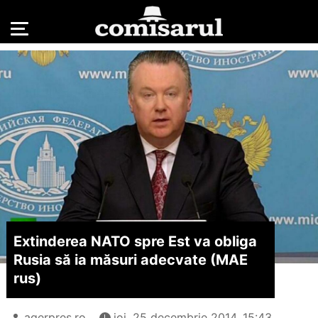
Extinderea NATO spre Est va obliga
Rusia să ia măsuri adecvate (MAE
rus)
agerpres.ro
joi, 25 decembrie 2014, 15:43