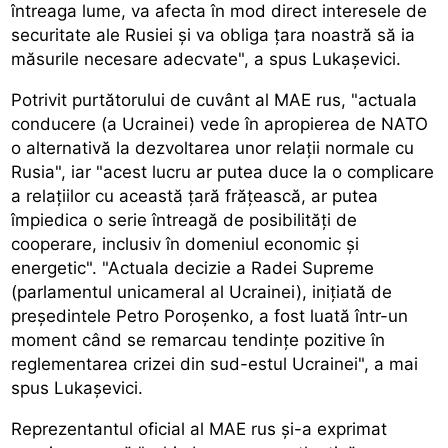
întreaga lume, va afecta în mod direct interesele de
securitate ale Rusiei și va obliga țara noastră să ia
măsurile necesare adecvate", a spus Lukașevici.
Potrivit purtătorului de cuvânt al MAE rus, "actuala
conducere (a Ucrainei) vede în apropierea de NATO
o alternativă la dezvoltarea unor relații normale cu
Rusia", iar "acest lucru ar putea duce la o complicare
a relațiilor cu această țară frățească, ar putea
împiedica o serie întreagă de posibilități de
cooperare, inclusiv în domeniul economic și
energetic". "Actuala decizie a Radei Supreme
(parlamentul unicameral al Ucrainei), inițiată de
președintele Petro Poroșenko, a fost luată într-un
moment când se remarcau tendințe pozitive în
reglementarea crizei din sud-estul Ucrainei", a mai
spus Lukașevici.
Reprezentantul oficial al MAE rus și-a exprimat