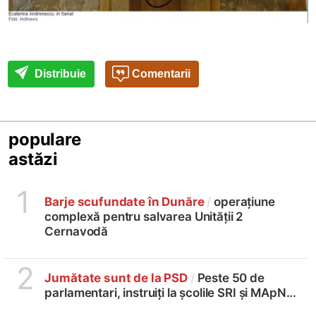
Distribuie
Comentarii
populare
astăzi
1
Barje scufundate în Dunăre
/
operațiune
complexă pentru salvarea Unității 2
Cernavodă
2
Jumătate sunt de la PSD
/
Peste 50 de
parlamentari, instruiți la școlile SRI și MApN...