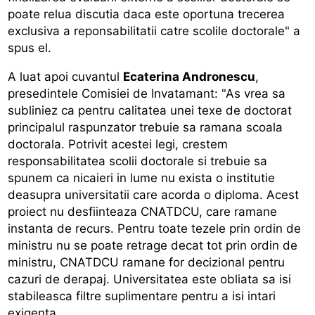
poate relua discutia daca este oportuna trecerea
exclusiva a reponsabilitatii catre scolile doctorale" a
spus el.
A luat apoi cuvantul
Ecaterina Andronescu
,
presedintele Comisiei de Invatamant: "As vrea sa
subliniez ca pentru calitatea unei texe de doctorat
principalul raspunzator trebuie sa ramana scoala
doctorala. Potrivit acestei legi, crestem
responsabilitatea scolii doctorale si trebuie sa
spunem ca nicaieri in lume nu exista o institutie
deasupra universitatii care acorda o diploma. Acest
proiect nu desfiinteaza CNATDCU, care ramane
instanta de recurs. Pentru toate tezele prin ordin de
ministru nu se poate retrage decat tot prin ordin de
ministru, CNATDCU ramane for decizional pentru
cazuri de derapaj. Universitatea este obliata sa isi
stabileasca filtre suplimentare pentru a isi intari
exigenta.