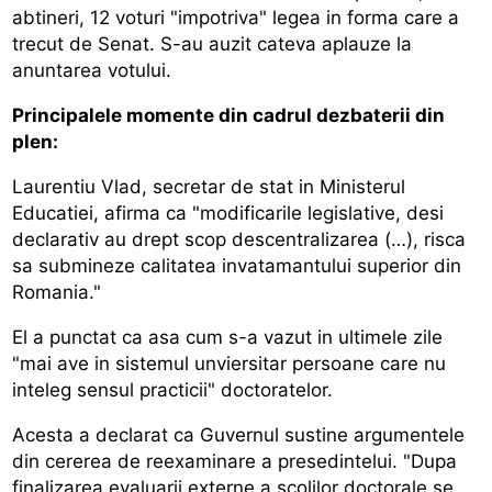
abtineri, 12 voturi "impotriva" legea in forma care a
trecut de Senat. S-au auzit cateva aplauze la
anuntarea votului.
Principalele momente din cadrul dezbaterii din
plen:
Laurentiu Vlad, secretar de stat in Ministerul
Educatiei, afirma ca "modificarile legislative, desi
declarativ au drept scop descentralizarea (…), risca
sa submineze calitatea invatamantului superior din
Romania."
El a punctat ca asa cum s-a vazut in ultimele zile
"mai ave in sistemul unviersitar persoane care nu
inteleg sensul practicii" doctoratelor.
Acesta a declarat ca Guvernul sustine argumentele
din cererea de reexaminare a presedintelui. "Dupa
finalizarea evaluarii externe a scolilor doctorale se