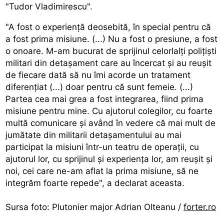
"Tudor Vladimirescu".
"A fost o experiență deosebită, în special pentru că
a fost prima misiune. (...) Nu a fost o presiune, a fost
o onoare. M-am bucurat de sprijinul celorlalți polițiști
militari din detașament care au încercat și au reușit
de fiecare dată să nu îmi acorde un tratament
diferențiat (...) doar pentru că sunt femeie. (...)
Partea cea mai grea a fost integrarea, fiind prima
misiune pentru mine. Cu ajutorul colegilor, cu foarte
multă comunicare și având în vedere că mai mult de
jumătate din militarii detașamentului au mai
participat la misiuni într-un teatru de operații, cu
ajutorul lor, cu sprijinul și experiența lor, am reușit și
noi, cei care ne-am aflat la prima misiune, să ne
integrăm foarte repede", a declarat aceasta.
Sursa foto: Plutonier major Adrian Olteanu /
forter.ro