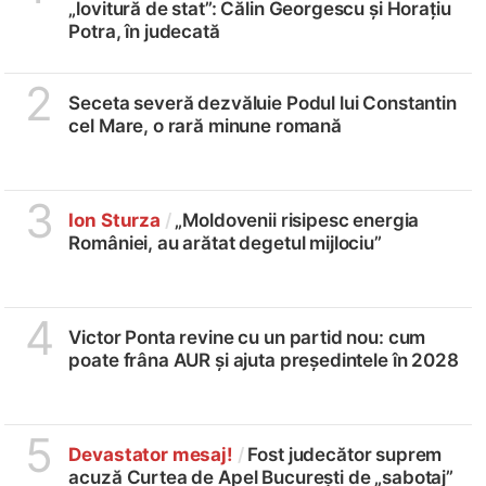
„lovitură de stat”: Călin Georgescu și Horațiu
Potra, în judecată
2
Seceta severă dezvăluie Podul lui Constantin
cel Mare, o rară minune romană
3
Ion Sturza
/
„Moldovenii risipesc energia
României, au arătat degetul mijlociu”
4
Victor Ponta revine cu un partid nou: cum
poate frâna AUR și ajuta președintele în 2028
5
Devastator mesaj!
/
Fost judecător suprem
acuză Curtea de Apel București de „sabotaj”