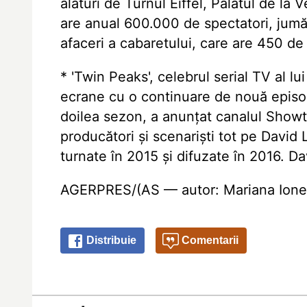
alături de Turnul Eiffel, Palatul de la
are anual 600.000 de spectatori, jumătat
afaceri a cabaretului, care are 450 de 
* 'Twin Peaks', celebrul serial TV al l
ecrane cu o continuare de nouă episoa
doilea sezon, a anunțat canalul Showti
producători și scenariști tot pe David
turnate în 2015 și difuzate în 2016. Dav
AGERPRES/(AS — autor: Mariana Ionesc
Distribuie
Comentarii