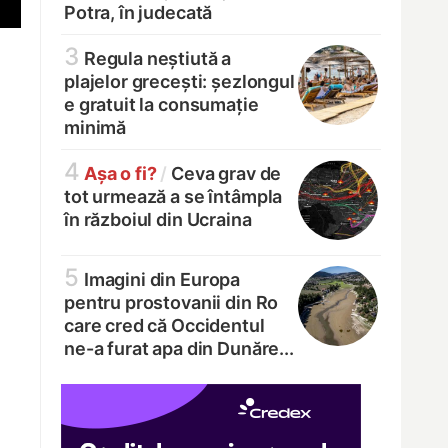
Potra, în judecată
3
Regula neștiută a
plajelor grecești: șezlongul
e gratuit la consumație
minimă
4
Așa o fi?
/
Ceva grav de
tot urmează a se întâmpla
în războiul din Ucraina
5
Imagini din Europa
pentru prostovanii din Ro
care cred că Occidentul
ne-a furat apa din Dunăre...