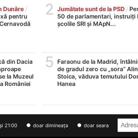
2
în Dunăre
/
Jumătate sunt de la PSD
/
Pe
xă pentru
50 de parlamentari, instruiți 
2 Cernavodă
școlile SRI și MApN...
5
ă din Dacia
Faraonu de la Madrid, întâlni
aproape
de gradul zero cu „sora” Ali
se la Muzeul
Stoica, văduva temutului Do
e a României
Hanea
și 21:00
doar dimineața
doar seara