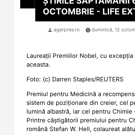
ȘTIRILE SĂPTĂMÂNII 6
OCTOMBRIE - LIFE E
agerpres.ro
duminică, 12 octom
Laureații Premiilor Nobel, cu excepți
aceasta.
Foto: (c) Darren Staples/REUTERS
Premiul pentru Medicină a recompens
sistem de poziționare din creier, cel 
lumină albastră, iar cel pentru Chimi
Printre câștigătorii premiului pentru
română Stefan W. Hell, colaureat alătu