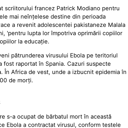
at scriitorului francez Patrick Modiano pentru
cele mai neînțelese destine din perioada
 Pace a revenit adolescentei pakistaneze Malala
i, 'pentru lupta lor împotriva oprimării copiilor
copiilor la educație.
eni pătrunderea virusului Ebola pe teritoriul
a fost raportat în Spania. Cazuri suspecte
a. În Africa de vest, unde a izbucnit epidemia în
000 de morți.
S
care s-a ocupat de bărbatul mort în această
 Ebola a contractat virusul, conform testele