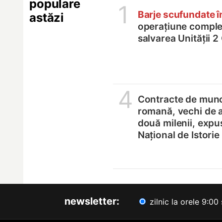
populare
1
Barje scufundate 
astăzi
operațiune comple
salvarea Unității 
4
Contracte de munc
romană, vechi de 
două milenii, expu
Național de Istori
newsletter:
zilnic la orele 9:00 