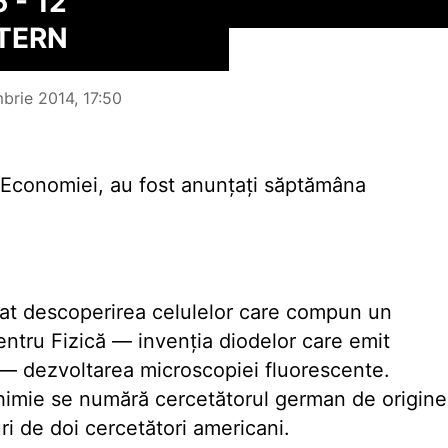
 - 12
XTERN
brie 2014, 17:50
a Economiei, au fost anunțați săptămâna
at descoperirea celulelor care compun un
pentru Fizică — invenția diodelor care emit
e — dezvoltarea microscopiei fluorescente.
 Chimie se numără cercetătorul german de origine
ri de doi cercetători americani.