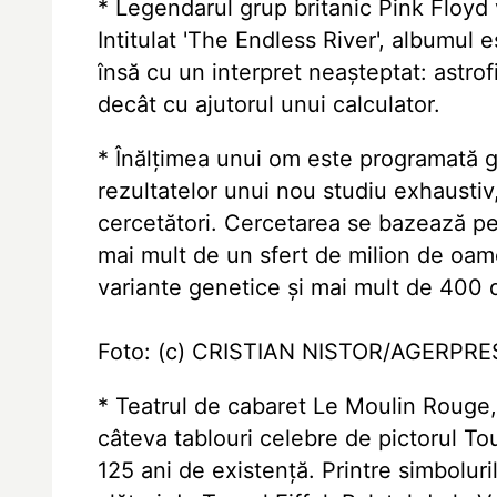
* Legendarul grup britanic Pink Floyd
Intitulat 'The Endless River', albumul 
însă cu un interpret neașteptat: astro
decât cu ajutorul unui calculator.
* Înălțimea unui om este programată 
rezultatelor unui nou studiu exhaustiv
cercetători. Cercetarea se bazează p
mai mult de un sfert de milion de oam
variante genetice și mai mult de 400 d
Foto: (c) CRISTIAN NISTOR/AGERPR
* Teatrul de cabaret Le Moulin Rouge, 
câteva tablouri celebre de pictorul T
125 ani de existență. Printre simboluri