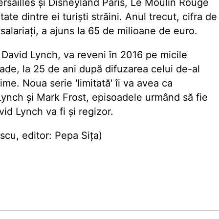
 Versailles și Disneyland Paris, Le Moulin Rouge
e dintre ei turiști străini. Anul trecut, cifra de
salariați, a ajuns la 65 de milioane de euro.
ui David Lynch, va reveni în 2016 pe micile
de, la 25 de ani după difuzarea celui de-al
me. Noua serie 'limitată' îi va avea ca
 Lynch și Mark Frost, episoadele urmând să fie
id Lynch va fi și regizor.
u, editor: Pepa Sița)