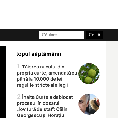
topul săptămânii
1
Tăierea nucului din
propria curte, amendată cu
până la 10.000 de lei:
regulile stricte ale legii
2
Înalta Curte a deblocat
procesul în dosarul
„lovitură de stat”: Călin
Georgescu și Horațiu