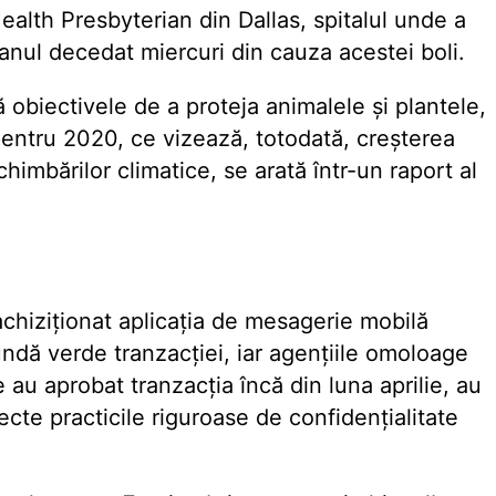
ealth Presbyterian din Dallas, spitalul unde a
ianul decedat miercuri din cauza acestei boli.
 obiectivele de a proteja animalele și plantele,
i pentru 2020, ce vizează, totodată, creșterea
chimbărilor climatice, se arată într-un raport al
chiziționat aplicația de mesagerie mobilă
dă verde tranzacției, iar agențiile omoloage
au aprobat tranzacția încă din luna aprilie, au
cte practicile riguroase de confidențialitate