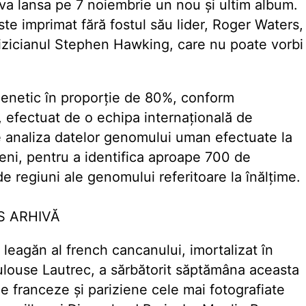
 va lansa pe 7 noiembrie un nou și ultim album.
este imprimat fără fostul său lider, Roger Waters,
fizicianul Stephen Hawking, care nu poate vorbi
genetic în proporție de 80%, conform
, efectuat de o echipa internațională de
e analiza datelor genomului uman efectuate la
eni, pentru a identifica aproape 700 de
e regiuni ale genomului referitoare la înălțime.
ES ARHIVĂ
leagăn al french cancanului, imortalizat în
oulouse Lautrec, a sărbătorit săptămâna aceasta
le franceze și pariziene cele mai fotografiate