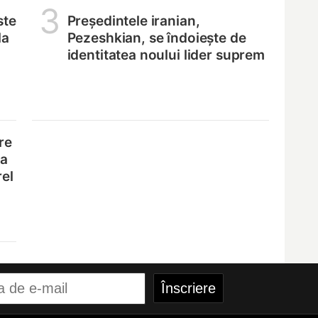
3
ste
Președintele iranian,
la
Pezeshkian, se îndoiește de
identitatea noului lider suprem
re
na
rel