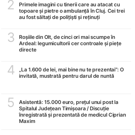
2
Primele imagini cu tinerii care au atacat cu
topoare și pietre o ambulanță în Cluj. Cei trei
au fost săltați de polițiști și reținuți
3
Roșiile din Olt, de cinci ori mai scumpe în
Ardeal: legumicultorii cer controale și piețe
directe
4
„La 1.600 de lei, mai bine nu te prezentai”: O
invitată, mustrată pentru darul de nuntă
5
Asistentă: 15.000 euro, prețul unui post la
Spitalul Județean Timișoara /
Discuție
înregistrată și prezentată de medicul Ciprian
Maxim