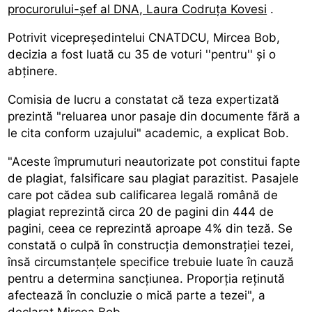
procurorului-șef al DNA, Laura Codruța Kovesi
.
Potrivit vicepreședintelui CNATDCU, Mircea Bob,
decizia a fost luată cu 35 de voturi ''pentru'' și o
abținere.
Comisia de lucru a constatat că teza expertizată
prezintă "reluarea unor pasaje din documente fără a
le cita conform uzajului" academic, a explicat Bob.
"Aceste împrumuturi neautorizate pot constitui fapte
de plagiat, falsificare sau plagiat parazitist. Pasajele
care pot cădea sub calificarea legală română de
plagiat reprezintă circa 20 de pagini din 444 de
pagini, ceea ce reprezintă aproape 4% din teză. Se
constată o culpă în construcția demonstrației tezei,
însă circumstanțele specifice trebuie luate în cauză
pentru a determina sancțiunea. Proporția reținută
afectează în concluzie o mică parte a tezei", a
declarat Mircea Bob.