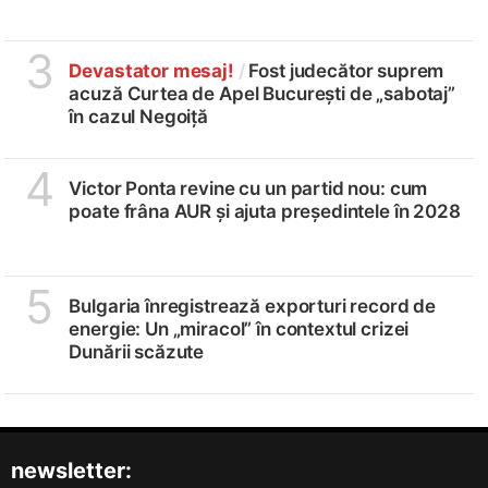
3
Devastator mesaj!
/
Fost judecător suprem
acuză Curtea de Apel București de „sabotaj”
în cazul Negoiță
4
Victor Ponta revine cu un partid nou: cum
poate frâna AUR și ajuta președintele în 2028
5
Bulgaria înregistrează exporturi record de
energie: Un „miracol” în contextul crizei
Dunării scăzute
newsletter: