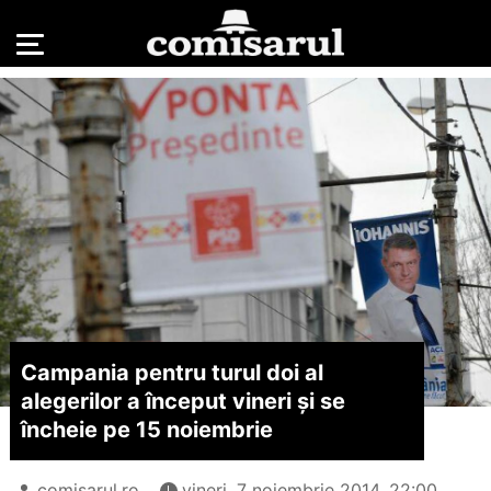
Campania pentru turul doi al
alegerilor a început vineri și se
încheie pe 15 noiembrie
comisarul.ro
vineri, 7 noiembrie 2014, 22:00