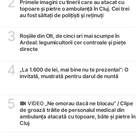
2
Primele imagini cu tinerii care au atacat cu
topoare și pietre o ambulanță în Cluj. Cei trei
au fost săltați de polițiști și reținuți
3
Roșiile din Olt, de cinci ori mai scumpe în
Ardeal: legumicultorii cer controale și piețe
directe
4
„La 1.600 de lei, mai bine nu te prezentai”: O
invitată, mustrată pentru darul de nuntă
5
VIDEO
„Ne omorau dacă ne blocau” /
Clipe
de groază trăite de personalul medical din
ambulanța atacată cu topoare, bâte și pietre în
Cluj