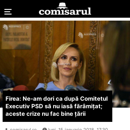
Firea: Ne-am dori ca după Comitetul
Executiv PSD să nu iasă fărâmiţat;
aceste crize nu fac bine ţării
comisarul.ro
luni, 15 ianuarie 2018, 17:30