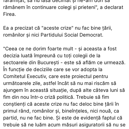
fărâmiţat, să nu iasă decimat şi ne-am dori să
rămânem în continuare colegi şi prieteni", a declarat
Firea.
Ea a precizat că "aceste crize" nu fac bine ţării,
românilor şi nici Partidului Social Democrat.
"Ceea ce ne dorim foarte mult - şi aceasta a fost
decizia luată împreună cu toţi colegii de la
sectoarele din Bucureşti - este să aflăm ce urmează.
În funcţie de deciziile care se vor adopta la
Comitetul Executiv, care este proiectul pentru
următoarele zile, astfel încât să nu mai riscăm să
ajungem în această situaţie, după alte câteva luni să
fim din nou într-o criză politică. Trebuie să fim
conştienţi că aceste crize nu fac deloc bine ţării în
primul rând, românilor şi, bineînţeles, nici nouă, ca
partid, nu ne fac bine. Şi este de evidenţă faptul că
trebuie să ne luăm acum măsuri asiguratorii să nu se