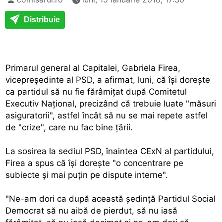
Distribuie
Primarul general al Capitalei, Gabriela Firea,
vicepreşedinte al PSD, a afirmat, luni, că îşi doreşte
ca partidul să nu fie fărâmiţat după Comitetul
Executiv Naţional, precizând că trebuie luate "măsuri
asiguratorii", astfel încât să nu se mai repete astfel
de "crize", care nu fac bine ţării.
La sosirea la sediul PSD, înaintea CExN al partidului,
Firea a spus că îşi doreşte "o concentrare pe
subiecte şi mai puţin pe dispute interne".
"Ne-am dori ca după această şedinţă Partidul Social
Democrat să nu aibă de pierdut, să nu iasă