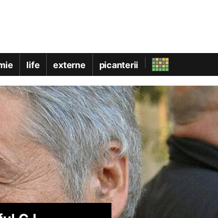
mie
life
externe
picanterii