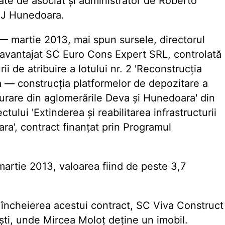
tate de asociat și administrator de Roberto
 CJ Hunedoara.
 martie 2013, mai spun sursele, directorul
fi avantajat SC Euro Cons Expert SRL, controlată
ii de atribuire a lotului nr. 2 'Reconstrucția
a — construcția platformelor de depozitare a
purare din aglomerările Deva și Hunedoara' din
ctului 'Extinderea și reabilitarea infrastructurii
ra', contract finanțat prin Programul
n martie 2013, valoarea fiind de peste 3,7
u încheierea acestui contract, SC Viva Construct
ești, unde Mircea Moloț deține un imobil.