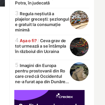
Potra, în judecată
3
Regula neștiută a
plajelor grecești: șezlongul
e gratuit la consumație
minimă
4
Așa o fi?
/
Ceva grav de
tot urmează a se întâmpla
în războiul din Ucraina
5
Imagini din Europa
pentru prostovanii din Ro
care cred că Occidentul
ne-a furat apa din Dunăre...