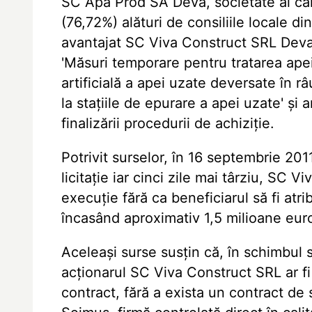
SC Apa Prod SA Deva, societate al că
(76,72%) alături de consiliile locale din
avantajat SC Viva Construct SRL Deva î
'Măsuri temporare pentru tratarea ape
artificială a apei uzate deversate în r
la stațiile de epurare a apei uzate' și 
finalizării procedurii de achiziție.
Potrivit surselor, în 16 septembrie 20
licitație iar cinci zile mai târziu, SC 
execuție fără ca beneficiarul să fi atri
încasând aproximativ 1,5 milioane euro
Aceleași surse susțin că, în schimbul sp
acționarul SC Viva Construct SRL ar fi 
contract, fără a exista un contract de