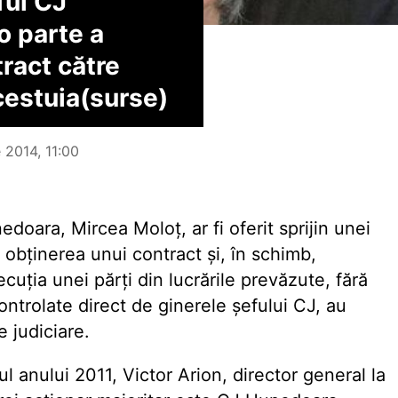
ful CJ
o parte a
tract către
cestuia(surse)
e 2014, 11:00
doara, Mircea Moloț, ar fi oferit sprijin unei
u obținerea unui contract și, în schimb,
ecuția unei părți din lucrările prevăzute, fără
ontrolate direct de ginerele șefului CJ, au
 judiciare.
tul anului 2011, Victor Arion, director general la