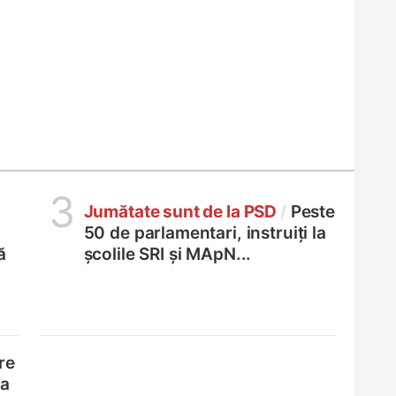
3
Jumătate sunt de la PSD
/
Peste
50 de parlamentari, instruiți la
ă
școlile SRI și MApN...
re
na