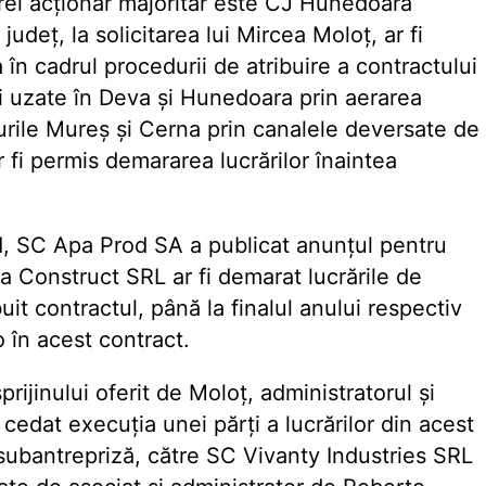
rei acționar majoritar este CJ Hunedoara
 județ, la solicitarea lui Mircea Moloț, ar fi
n cadrul procedurii de atribuire a contractului
i uzate în Deva și Hunedoara prin aerarea
âurile Mureș și Cerna prin canalele deversate de
ar fi permis demararea lucrărilor înaintea
11, SC Apa Prod SA a publicat anunțul pentru
Viva Construct SRL ar fi demarat lucrările de
buit contractul, până la finalul anului respectiv
 în acest contract.
rijinului oferit de Moloț, administratorul și
cedat execuția unei părți a lucrărilor din acest
 subantrepriză, către SC Vivanty Industries SRL