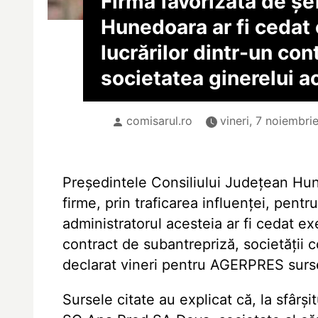
Firma favorizată de șe
Hunedoara ar fi cedat 
lucrărilor dintr-un con
societatea ginerelui a
comisarul.ro
vineri, 7 noiembri
Președintele Consiliului Județean Hune
firme, prin traficarea influenței, pentr
administratorul acesteia ar fi cedat ex
contract de subantrepriză, societății c
declarat vineri pentru AGERPRES surse
Sursele citate au explicat că, la sfârși