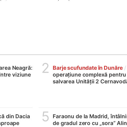
2
area Neagră:
Barje scufundate în Dunăre
/
între viziune
operațiune complexă pentru
salvarea Unității 2 Cernavod
5
ă din Dacia
Faraonu de la Madrid, întâlni
aproape
de gradul zero cu „sora” Ali