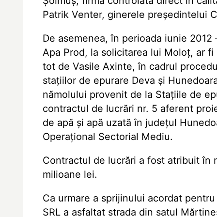
Șoimuș, firmă controlată direct în cali
Patrik Venter, ginerele președintelui
De asemenea, în perioada iunie 2012 —
Apa Prod, la solicitarea lui Moloț, ar 
tot de Vasile Axinte, în cadrul procedur
stațiilor de epurare Deva și Hunedoar
nămolului provenit de la Stațiile de e
contractul de lucrări nr. 5 aferent proie
de apă și apă uzată în județul Hunedoa
Operațional Sectorial Mediu.
Contractul de lucrări a fost atribuit î
milioane lei.
Ca urmare a sprijinului acordat pentr
SRL a asfaltat strada din satul Mărtin