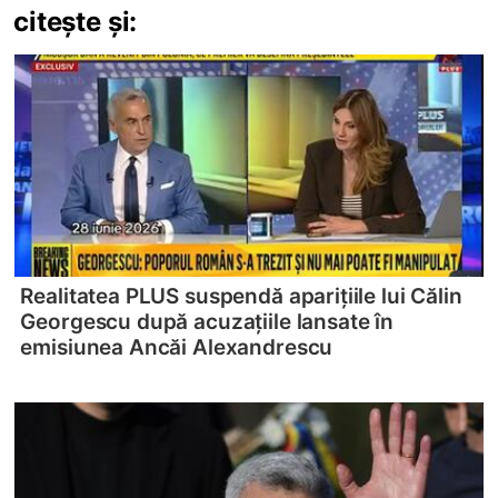
citește și:
Realitatea PLUS suspendă aparițiile lui Călin
Georgescu după acuzațiile lansate în
emisiunea Ancăi Alexandrescu