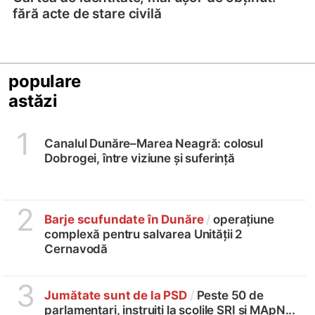
fără acte de stare civilă
populare
astăzi
1
Canalul Dunăre–Marea Neagră: colosul
Dobrogei, între viziune și suferință
2
Barje scufundate în Dunăre
/
operațiune
complexă pentru salvarea Unității 2
Cernavodă
3
Jumătate sunt de la PSD
/
Peste 50 de
parlamentari, instruiți la școlile SRI și MApN...