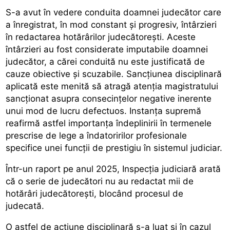
S-a avut în vedere conduita doamnei judecător care
a înregistrat, în mod constant și progresiv, întârzieri
în redactarea hotărârilor judecătorești. Aceste
întârzieri au fost considerate imputabile doamnei
judecător, a cărei conduită nu este justificată de
cauze obiective și scuzabile. Sancțiunea disciplinară
aplicată este menită să atragă atenția magistratului
sancționat asupra consecințelor negative inerente
unui mod de lucru defectuos. Instanța supremă
reafirmă astfel importanța îndeplinirii în termenele
prescrise de lege a îndatoririlor profesionale
specifice unei funcții de prestigiu în sistemul judiciar.
Într-un raport pe anul 2025, Inspecția judiciară arată
că o serie de judecători nu au redactat mii de
hotărâri judecătorești, blocând procesul de
judecată.
O astfel de acțiune disciplinară s-a luat și în cazul