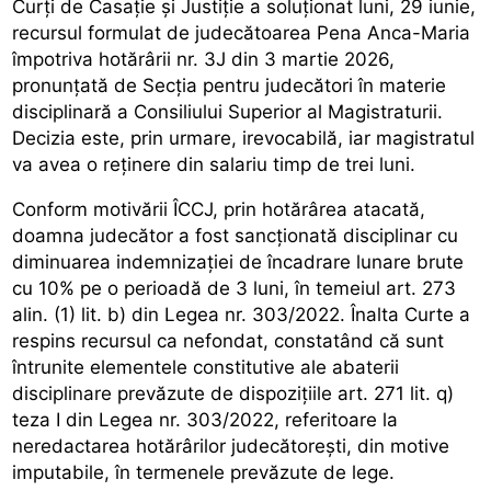
Curți de Casație și Justiție a soluționat luni, 29 iunie,
recursul formulat de judecătoarea Pena Anca-Maria
împotriva hotărârii nr. 3J din 3 martie 2026,
pronunțată de Secția pentru judecători în materie
disciplinară a Consiliului Superior al Magistraturii.
Decizia este, prin urmare, irevocabilă, iar magistratul
va avea o reținere din salariu timp de trei luni.
Conform motivării ÎCCJ, prin hotărârea atacată,
doamna judecător a fost sancționată disciplinar cu
diminuarea indemnizației de încadrare lunare brute
cu 10% pe o perioadă de 3 luni, în temeiul art. 273
alin. (1) lit. b) din Legea nr. 303/2022. Înalta Curte a
respins recursul ca nefondat, constatând că sunt
întrunite elementele constitutive ale abaterii
disciplinare prevăzute de dispozițiile art. 271 lit. q)
teza I din Legea nr. 303/2022, referitoare la
neredactarea hotărârilor judecătorești, din motive
imputabile, în termenele prevăzute de lege.