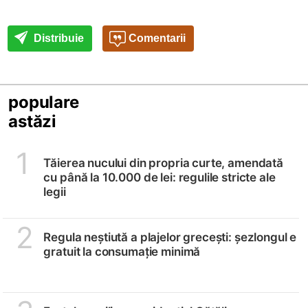
Distribuie
Comentarii
populare
astăzi
1
Tăierea nucului din propria curte, amendată
cu până la 10.000 de lei: regulile stricte ale
legii
2
Regula neștiută a plajelor grecești: șezlongul e
gratuit la consumație minimă