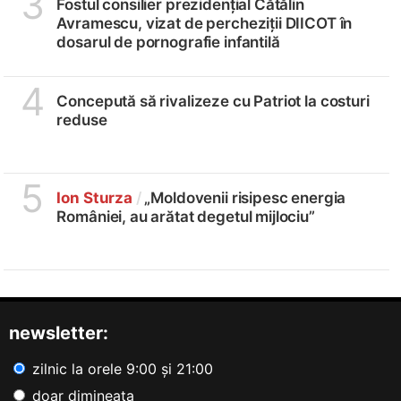
3
Fostul consilier prezidențial Cătălin
Avramescu, vizat de percheziții DIICOT în
dosarul de pornografie infantilă
4
Concepută să rivalizeze cu Patriot la costuri
reduse
5
Ion Sturza
/
„Moldovenii risipesc energia
României, au arătat degetul mijlociu”
newsletter:
zilnic la orele 9:00 și 21:00
doar dimineața