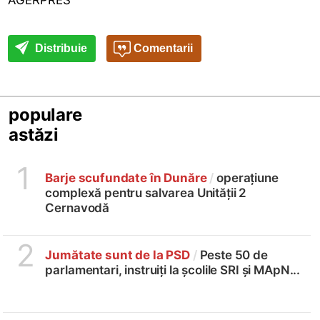
Distribuie
Comentarii
populare
astăzi
1
Barje scufundate în Dunăre
/
operațiune
complexă pentru salvarea Unității 2
Cernavodă
2
Jumătate sunt de la PSD
/
Peste 50 de
parlamentari, instruiți la școlile SRI și MApN...