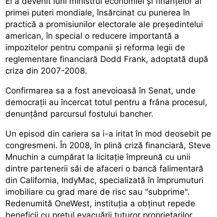
El a devenit luni ministrul economiei și finanțelor al
primei puteri mondiale, însărcinat cu punerea în
practică a promisiunilor electorale ale președintelui
american, în special o reducere importantă a
impozitelor pentru companii și reforma legii de
reglementare financiară Dodd Frank, adoptată după
criza din 2007-2008.
Confirmarea sa a fost anevoioasă în Senat, unde
democrații au încercat totul pentru a frâna procesul,
denunțând parcursul fostului bancher.
Un episod din cariera sa i-a iritat în mod deosebit pe
congresmeni. În 2008, în plină criză financiară, Steve
Mnuchin a cumpărat la licitație împreună cu unii
dintre partenerii săi de afaceri o bancă falimentară
din California, IndyMac, specializată în împrumuturi
imobiliare cu grad mare de risc sau "subprime".
Redenumită OneWest, instituția a obținut repede
beneficii cu prețul evacuării tuturor proprietarilor