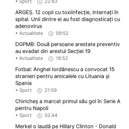
• Sport
22:43
ARGEŞ. 12 copii cu toxiinfecţie, internaţi în
spital. Unii dintre ei au fost diagnosticaţi cu
adenovirus
• Actualitate
09:52
DGPMB: Două persoane arestate preventiv
au evadat din arestul Secției 19
• Actualitate
16:52
Fotbal: Anghel Iordănescu a convocat 15
stranieri pentru amicalele cu Lituania și
Spania
• Sport
21:59
Chiricheș a marcat primul său gol în Serie A
pentru Napoli
• Sport
02:44
Merkel o laudă pe Hillary Clinton - Donald