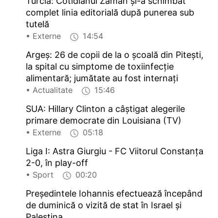
Turcia: Cotidianul Zaman și-a schimbat
complet linia editorială după punerea sub
tutelă
• Externe
14:54
Argeș: 26 de copii de la o școală din Pitești,
la spital cu simptome de toxiinfecție
alimentară; jumătate au fost internați
• Actualitate
15:46
SUA: Hillary Clinton a câștigat alegerile
primare democrate din Louisiana (TV)
• Externe
05:18
Liga I: Astra Giurgiu - FC Viitorul Constanța
2-0, în play-off
• Sport
00:20
Președintele Iohannis efectuează începând
de duminică o vizită de stat în Israel și
Palestina