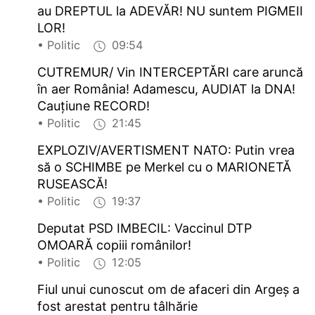
au DREPTUL la ADEVĂR! NU suntem PIGMEII
LOR!
• Politic
09:54
CUTREMUR/ Vin INTERCEPTĂRI care aruncă
în aer România! Adamescu, AUDIAT la DNA!
Cauțiune RECORD!
• Politic
21:45
EXPLOZIV/AVERTISMENT NATO: Putin vrea
să o SCHIMBE pe Merkel cu o MARIONETĂ
RUSEASCĂ!
• Politic
19:37
Deputat PSD IMBECIL: Vaccinul DTP
OMOARĂ copiii românilor!
• Politic
12:05
Fiul unui cunoscut om de afaceri din Argeş a
fost arestat pentru tâlhărie