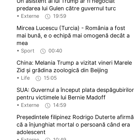
Un asistent al lui Trump ar fi negociat
predarea lui Gulen către guvernul turc
• Externe
19:59
Mircea Lucescu (Turcia) - România a fost
mai bună, e o echipă mai omogenă decât a
mea
• Sport
00:40
China: Melania Trump a vizitat vineri Marele
Zid și grădina zoologică din Beijing
• Life
15:05
SUA: Guvernul a început plata despăgubirilor
pentru victimele lui Bernie Madoff
• Externe
14:59
Președintele filipinez Rodrigo Duterte afirmă
că a înjunghiat mortal o persoană când era
adolescent
• Externe
10:49