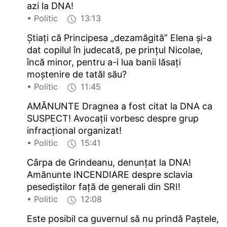
azi la DNA!
• Politic
13:13
Știați că Principesa „dezamăgită” Elena și-a
dat copilul în judecată, pe prințul Nicolae,
încă minor, pentru a-i lua banii lăsați
moștenire de tatăl său?
• Politic
11:45
AMĂNUNTE Dragnea a fost citat la DNA ca
SUSPECT! Avocații vorbesc despre grup
infracțional organizat!
• Politic
15:41
Cârpa de Grindeanu, denunțat la DNA!
Amănunte INCENDIARE despre sclavia
pesediștilor față de generali din SRI!
• Politic
12:08
Este posibil ca guvernul să nu prindă Paștele,