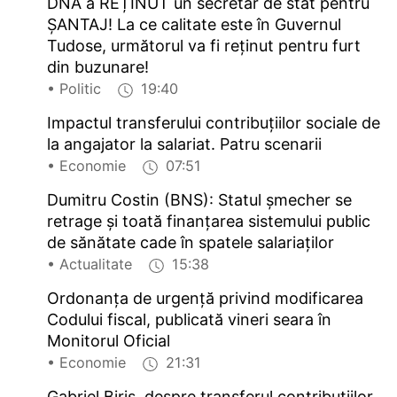
DNA a REȚINUT un secretar de stat pentru
ȘANTAJ! La ce calitate este în Guvernul
Tudose, următorul va fi reținut pentru furt
din buzunare!
• Politic
19:40
Impactul transferului contribuțiilor sociale de
la angajator la salariat. Patru scenarii
• Economie
07:51
Dumitru Costin (BNS): Statul șmecher se
retrage și toată finanțarea sistemului public
de sănătate cade în spatele salariaților
• Actualitate
15:38
Ordonanța de urgență privind modificarea
Codului fiscal, publicată vineri seara în
Monitorul Oficial
• Economie
21:31
Gabriel Biriș, despre transferul contribuțiilor