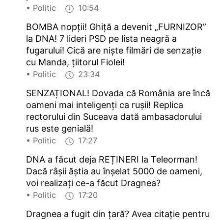
• Politic
10:54
BOMBA nopții! Ghiță a devenit „FURNIZOR”
la DNA! 7 lideri PSD pe lista neagră a
fugarului! Cică are niște filmări de senzație
cu Manda, țiitorul Fiolei!
• Politic
23:34
SENZAȚIONAL! Dovada că România are încă
oameni mai inteligenți ca rușii! Replica
rectorului din Suceava dată ambasadorului
rus este genială!
• Politic
17:27
DNA a făcut deja REȚINERI la Teleorman!
Dacă râșii ăștia au înșelat 5000 de oameni,
voi realizați ce-a făcut Dragnea?
• Politic
17:20
Dragnea a fugit din țară? Avea citație pentru