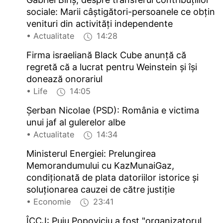
sociale: Marii câștigători-persoanele ce obțin
venituri din activități independente
• Actualitate
14:28
Firma israeliană Black Cube anunță că
regretă că a lucrat pentru Weinstein și își
donează onorariul
• Life
14:05
Șerban Nicolae (PSD): România e victima
unui jaf al gulerelor albe
• Actualitate
14:34
Ministerul Energiei: Prelungirea
Memorandumului cu KazMunaiGaz,
condiționată de plata datoriilor istorice și
soluționarea cauzei de către justiție
• Economie
23:41
ÎCCJ: Puiu Popoviciu a fost "organizatorul