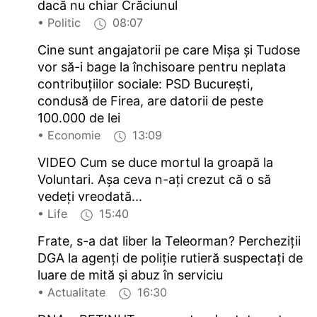
dacă nu chiar Crăciunul
• Politic
08:07
Cine sunt angajatorii pe care Mișa și Tudose
vor să-i bage la închisoare pentru neplata
contribuțiilor sociale: PSD București,
condusă de Firea, are datorii de peste
100.000 de lei
• Economie
13:09
VIDEO Cum se duce mortul la groapă la
Voluntari. Așa ceva n-ați crezut că o să
vedeți vreodată...
• Life
15:40
Frate, s-a dat liber la Teleorman? Percheziţii
DGA la agenţi de poliţie rutieră suspectaţi de
luare de mită şi abuz în serviciu
• Actualitate
16:30