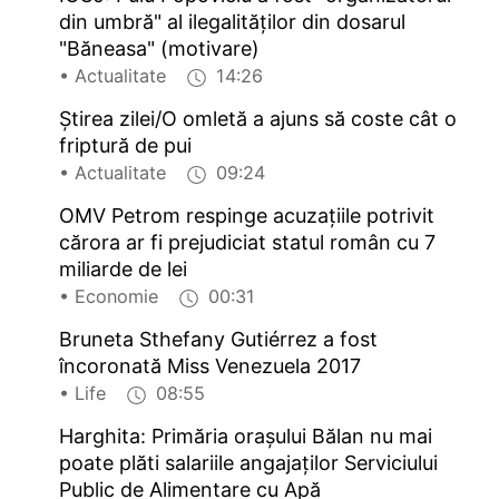
din umbră" al ilegalităților din dosarul
"Băneasa" (motivare)
• Actualitate
14:26
Știrea zilei/O omletă a ajuns să coste cât o
friptură de pui
• Actualitate
09:24
OMV Petrom respinge acuzațiile potrivit
cărora ar fi prejudiciat statul român cu 7
miliarde de lei
• Economie
00:31
Bruneta Sthefany Gutiérrez a fost
încoronată Miss Venezuela 2017
• Life
08:55
Harghita: Primăria orașului Bălan nu mai
poate plăti salariile angajaților Serviciului
Public de Alimentare cu Apă