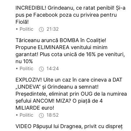
INCREDIBIL! Grindeanu, ce ratat penibil! Și-a
pus pe Facebook poza cu privirea pentru
Fiolă!
• Politic
21:32
Tăriceanu aruncă BOMBA în Coaliție!
Propune ELIMINAREA venitului minim
garantat! Plus cota unică de 16% pe venituri,
nu 10%
• Politic
14:24
EXPLOZIV! Uite un caz în care cineva a DAT
„UNDEVA” și Grindeanu a semnat!
Președintele, eliminat prin OUG de la numirea
șefului ANCOM! MIZA? O piață de 4
MILIARDE euro!
• Politic
18:52
VIDEO Păpușul lui Dragnea, privit cu dispreț