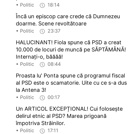
• Politic
18:14
Încă un episcop care crede că Dumnezeu
doarme. Scene revoltătoare
• Politic
23:37
HALUCINANT! Fiola spune că PSD a creat
10.000 de locuri de muncă pe SĂPTĂMÂNĂ!
Internați-o, băăăă!
• Politic
08:44
Proasta lu' Ponta spune că programul fiscal
al PSD este o scamatorie. Uite cu ce s-a dus
la Antena 3!
• Politic
00:17
Un ARTICOL EXCEPȚIONAL! Cui folosește
delirul etnic al PSD? Marea prigoană
împotriva Străinilor.
• Politic
17:11