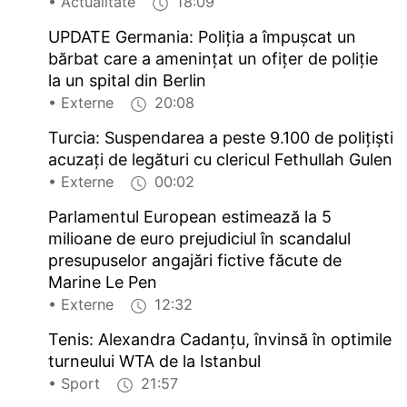
• Actualitate
18:09
UPDATE Germania: Poliția a împușcat un
bărbat care a amenințat un ofițer de poliție
la un spital din Berlin
• Externe
20:08
Turcia: Suspendarea a peste 9.100 de polițiști
acuzați de legături cu clericul Fethullah Gulen
• Externe
00:02
Parlamentul European estimează la 5
milioane de euro prejudiciul în scandalul
presupuselor angajări fictive făcute de
Marine Le Pen
• Externe
12:32
Tenis: Alexandra Cadanțu, învinsă în optimile
turneului WTA de la Istanbul
• Sport
21:57