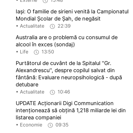
• Externe
15:48
Iași: O familie de sirieni venită la Campionatul
Mondial Școlar de Șah, de negăsit
• Actualitate
22:39
Australia are o problemă cu consumul de
alcool în exces (sondaj)
• Life
13:50
Purtătorul de cuvânt de la Spitalul ''Gr.
Alexandrescu'', despre copilul salvat din
fântână: Evaluare neuropsihologică - după
detubare
• Actualitate
10:46
UPDATE Acționarii Digi Communication
intenționează să obțină 1,218 miliarde lei din
listarea companiei
• Economie
09:35