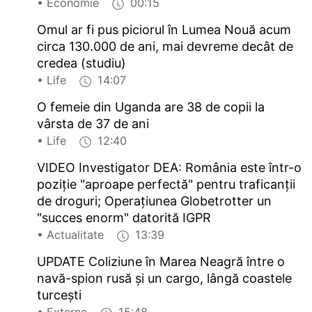
• Economie
00:15
Omul ar fi pus piciorul în Lumea Nouă acum
circa 130.000 de ani, mai devreme decât de
credea (studiu)
• Life
14:07
O femeie din Uganda are 38 de copii la
vârsta de 37 de ani
• Life
12:40
VIDEO Investigator DEA: România este într-o
poziție "aproape perfectă" pentru traficanții
de droguri; Operațiunea Globetrotter un
"succes enorm" datorită IGPR
• Actualitate
13:39
UPDATE Coliziune în Marea Neagră între o
navă-spion rusă și un cargo, lângă coastele
turcești