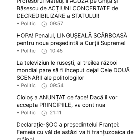
Profesorul Mateuț îi ACUZĂ pe Ghiță și
Băsescu de ACȚIUNI CONCERTATE de
DECREDIBILIZARE a STATULUI!
• Politic
09:57
HOPA! Penalul, LINGUȘEALĂ SCÂRBOASĂ
pentru noua președintă a Curții Supreme!
• Politic
10:45
La televiziunile rusești, al treilea război
mondial pare să fi început deja! Cele DOUĂ
SCENARII ale politologilor
• Politic
09:54
Cioloș a ANUNȚAT ce face! Dacă îi vor
accepta PRINCIPIILE, va continua
• Politic
21:11
Declarație-ȘOC a președintelui Franței:
Femeia cu văl de astăzi va fi franțuzoaica de
mâine!