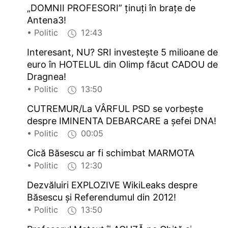
„DOMNII PROFESORI” ținuți în brațe de
Antena3!
• Politic
12:43
Interesant, NU? SRI investește 5 milioane de
euro în HOTELUL din Olimp făcut CADOU de
Dragnea!
• Politic
13:50
CUTREMUR/La VÂRFUL PSD se vorbește
despre IMINENTA DEBARCARE a șefei DNA!
• Politic
00:05
Cică Băsescu ar fi schimbat MARMOTA
• Politic
12:30
Dezvăluiri EXPLOZIVE WikiLeaks despre
Băsescu și Referendumul din 2012!
• Politic
13:50