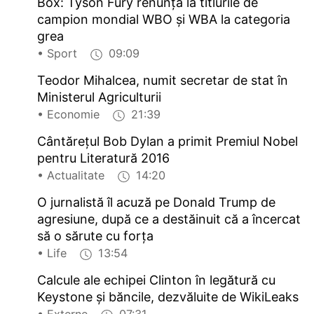
Box: Tyson Fury renunță la titlurile de
campion mondial WBO și WBA la categoria
grea
• Sport
09:09
Teodor Mihalcea, numit secretar de stat în
Ministerul Agriculturii
• Economie
21:39
Cântăreţul Bob Dylan a primit Premiul Nobel
pentru Literatură 2016
• Actualitate
14:20
O jurnalistă îl acuză pe Donald Trump de
agresiune, după ce a destăinuit că a încercat
să o sărute cu forţa
• Life
13:54
Calcule ale echipei Clinton în legătură cu
Keystone și băncile, dezvăluite de WikiLeaks