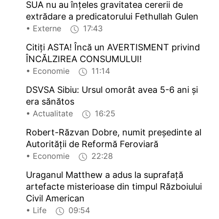
SUA nu au înțeles gravitatea cererii de
extrădare a predicatorului Fethullah Gulen
• Externe
17:43
Citiți ASTA! Încă un AVERTISMENT privind
ÎNCĂLZIREA CONSUMULUI!
• Economie
11:14
DSVSA Sibiu: Ursul omorât avea 5-6 ani și
era sănătos
• Actualitate
16:25
Robert-Răzvan Dobre, numit președinte al
Autorității de Reformă Feroviară
• Economie
22:28
Uraganul Matthew a adus la suprafaţă
artefacte misterioase din timpul Războiului
Civil American
• Life
09:54