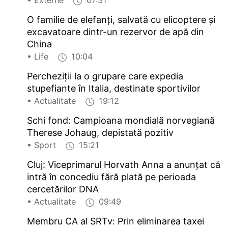
• Externe
07:31
O familie de elefanți, salvată cu elicoptere și
excavatoare dintr-un rezervor de apă din
China
• Life
10:04
Percheziții la o grupare care expedia
stupefiante în Italia, destinate sportivilor
• Actualitate
19:12
Schi fond: Campioana mondială norvegiană
Therese Johaug, depistată pozitiv
• Sport
15:21
Cluj: Viceprimarul Horvath Anna a anunțat că
intră în concediu fără plată pe perioada
cercetărilor DNA
• Actualitate
09:49
Membru CA al SRTv: Prin eliminarea taxei