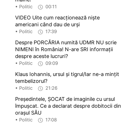
• Politic
00:11
VIDEO Uite cum reacționează niște
americani când dau de urși
• Politic
17:39
Despre PORCĂRIA numită UDMR NU scrie
NIMENI în România! N-are SRI informații
despre aceste lucruri?
• Politic
09:09
Klaus Iohannis, ursul și tigrul/Iar ne-a mințit
tembelizorul?
• Politic
21:26
Președintele, ȘOCAT de imaginile cu ursul
împuşcat. Ce a declarat despre dobitocii din
orașul SĂU
• Politic
17:08