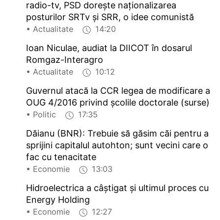
radio-tv, PSD doreşte naţionalizarea
posturilor SRTv şi SRR, o idee comunistă
• Actualitate
14:20
Ioan Niculae, audiat la DIICOT în dosarul
Romgaz-Interagro
• Actualitate
10:12
Guvernul atacă la CCR legea de modificare a
OUG 4/2016 privind școlile doctorale (surse)
• Politic
17:35
Dăianu (BNR): Trebuie să găsim căi pentru a
sprijini capitalul autohton; sunt vecini care o
fac cu tenacitate
• Economie
13:03
Hidroelectrica a câștigat și ultimul proces cu
Energy Holding
• Economie
12:27