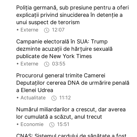
Poliția germană, sub presiune pentru a oferi
explicații privind sinuciderea în detenție a
unui suspect de terorism
• Externe
12:07
Campanie electorală în SUA: Trump
dezminte acuzații de hărțuire sexuală
publicate de New York Times
• Externe
03:55
Procurorul general trimite Camerei
Deputaților cererea DNA de urmărire penală
a Elenei Udrea
• Actualitate
11:12
Numărul miliardarilor a crescut, dar averea
lor cumulată a scăzut, anul trecut
• Economie
15:51
CNAS: Sistemul cardului de sănătate a fost