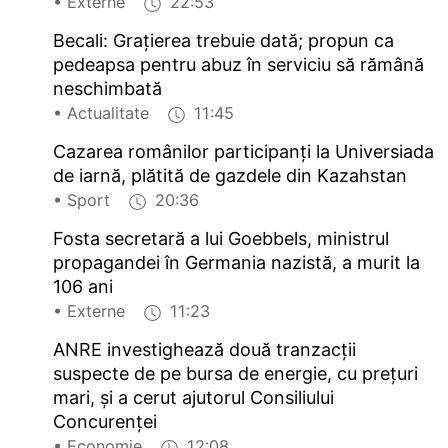
• Externe
22:53
Becali: Grațierea trebuie dată; propun ca
pedeapsa pentru abuz în serviciu să rămână
neschimbată
• Actualitate
11:45
Cazarea românilor participanți la Universiada
de iarnă, plătită de gazdele din Kazahstan
• Sport
20:36
Fosta secretară a lui Goebbels, ministrul
propagandei în Germania nazistă, a murit la
106 ani
• Externe
11:23
ANRE investighează două tranzacții
suspecte de pe bursa de energie, cu prețuri
mari, și a cerut ajutorul Consiliului
Concurenței
• Economie
12:08