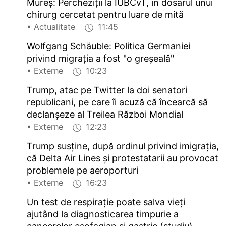
Mureș: Percheziții la IUBCvT, în dosarul unui
chirurg cercetat pentru luare de mită
• Actualitate
11:45
Wolfgang Schäuble: Politica Germaniei
privind migrația a fost "o greșeală"
• Externe
10:23
Trump, atac pe Twitter la doi senatori
republicani, pe care îi acuză că încearcă să
declanșeze al Treilea Război Mondial
• Externe
12:23
Trump susține, după ordinul privind imigrația,
că Delta Air Lines și protestatarii au provocat
problemele pe aeroporturi
• Externe
16:23
Un test de respirație poate salva vieți
ajutând la diagnosticarea timpurie a