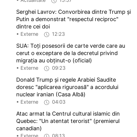
• Actualitate
15:57
Serghei Lavrov: Convorbirea dintre Trump și
Putin a demonstrat "respectul reciproc"
dintre cei doi
• Externe
12:23
SUA: Toți posesorii de carte verde care au
cerut o exceptare de la decretul privind
migrația au obținut-o (oficial)
• Externe
09:23
Donald Trump și regele Arabiei Saudite
doresc "aplicarea riguroasă" a acordului
nuclear iranian (Casa Albă)
• Externe
04:03
Atac armat la Centrul cultural islamic din
Quebec: "Un atentat terorist" (premierul
canadian)
• Externe
08:13