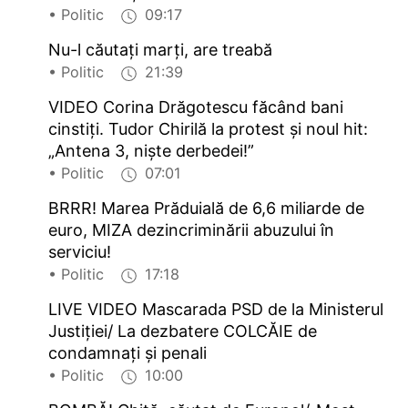
• Politic
09:17
Nu-l căutați marți, are treabă
• Politic
21:39
VIDEO Corina Drăgotescu făcând bani
cinstiți. Tudor Chirilă la protest și noul hit:
„Antena 3, niște derbedei!”
• Politic
07:01
BRRR! Marea Prăduială de 6,6 miliarde de
euro, MIZA dezincriminării abuzului în
serviciu!
• Politic
17:18
LIVE VIDEO Mascarada PSD de la Ministerul
Justiției/ La dezbatere COLCĂIE de
condamnați și penali
• Politic
10:00