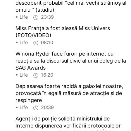
descoperit probabil ''cel mai vechi strămoș al
omului'' (studiu)
• Life
23:39
Miss Franța a fost aleasă Miss Univers
(FOTO/VIDEO)
• Life
08:10
Winona Ryder face furori pe internet cu
reacția sa la discursul civic al unui coleg de la
SAG Awards
• Life
16:20
Deplasarea foarte rapidă a galaxiei noastre,
provocată în egală măsură de atracție și de
respingere
• Life
20:39
Agenții de poliție solicită ministrului de
Interne dispunerea verificării protocoalelor