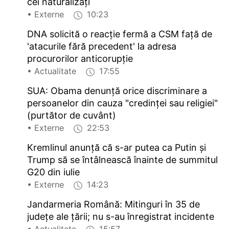
cei naturalizați
• Externe
10:23
DNA solicită o reacție fermă a CSM față de
'atacurile fără precedent' la adresa
procurorilor anticorupție
• Actualitate
17:55
SUA: Obama denunță orice discriminare a
persoanelor din cauza "credinței sau religiei"
(purtător de cuvânt)
• Externe
22:53
Kremlinul anunță că s-ar putea ca Putin și
Trump să se întâlnească înainte de summitul
G20 din iulie
• Externe
14:23
Jandarmeria Română: Mitinguri în 35 de
județe ale țării; nu s-au înregistrat incidente