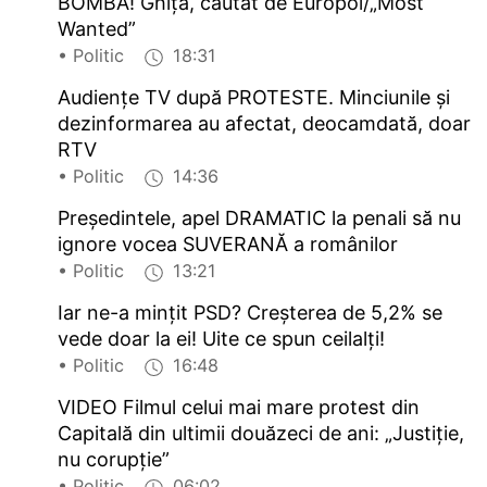
BOMBĂ! Ghiță, căutat de Europol/„Most
Wanted”
• Politic
18:31
Audiențe TV după PROTESTE. Minciunile și
dezinformarea au afectat, deocamdată, doar
RTV
• Politic
14:36
Președintele, apel DRAMATIC la penali să nu
ignore vocea SUVERANĂ a românilor
• Politic
13:21
Iar ne-a mințit PSD? Creșterea de 5,2% se
vede doar la ei! Uite ce spun ceilalți!
• Politic
16:48
VIDEO Filmul celui mai mare protest din
Capitală din ultimii douăzeci de ani: „Justiție,
nu corupție”
• Politic
06:02