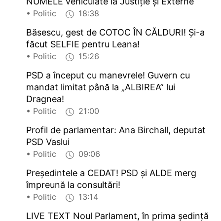
NUMELE vehiculate la Justiție și Externe
• Politic
18:38
Băsescu, gest de COTOC ÎN CĂLDURI! Și-a
făcut SELFIE pentru Leana!
• Politic
15:26
PSD a început cu manevrele! Guvern cu
mandat limitat până la „ALBIREA” lui
Dragnea!
• Politic
21:00
Profil de parlamentar: Ana Birchall, deputat
PSD Vaslui
• Politic
09:06
Președintele a CEDAT! PSD și ALDE merg
împreună la consultări!
• Politic
13:14
LIVE TEXT Noul Parlament, în prima şedinţă