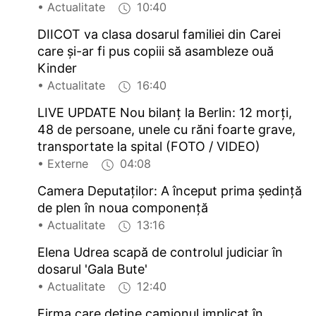
• Actualitate
10:40
DIICOT va clasa dosarul familiei din Carei
care și-ar fi pus copiii să asambleze ouă
Kinder
• Actualitate
16:40
LIVE UPDATE Nou bilanț la Berlin: 12 morți,
48 de persoane, unele cu răni foarte grave,
transportate la spital (FOTO / VIDEO)
• Externe
04:08
Camera Deputaților: A început prima ședință
de plen în noua componență
• Actualitate
13:16
Elena Udrea scapă de controlul judiciar în
dosarul 'Gala Bute'
• Actualitate
12:40
Firma care deține camionul implicat în