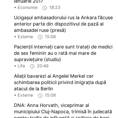
ianuarie 2017
• Economie
18:23
Ucigașul ambasadorului rus la Ankara făcuse
anterior parte din dispozitivul de pază al
ambasadei ruse (presă)
• Externe
15:08
Pacienții internați care sunt tratați de medici
de sex feminin au o rată mai mare de
supraviețuire (studiu)
• Life
20:49
Aliații bavarezi ai Angelei Merkel cer
schimbarea politicii privind imigrația după
atacul de la Berlin
• Externe
15:08
DNA: Anna Horvath, viceprimar al
municipiului Cluj-Napoca, trimisă în judecată
pentru trafic de influență și spălare de bani