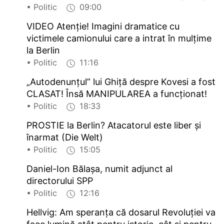
• Politic
09:00
VIDEO Atenție! Imagini dramatice cu
victimele camionului care a intrat în mulțime
la Berlin
• Politic
11:16
„Autodenunțul” lui Ghiță despre Kovesi a fost
CLASAT! Însă MANIPULAREA a funcționat!
• Politic
18:33
PROSTIE la Berlin? Atacatorul este liber și
înarmat (Die Welt)
• Politic
15:05
Daniel-Ion Bălașa, numit adjunct al
directorului SPP
• Politic
12:16
Hellvig: Am speranța că dosarul Revoluției va