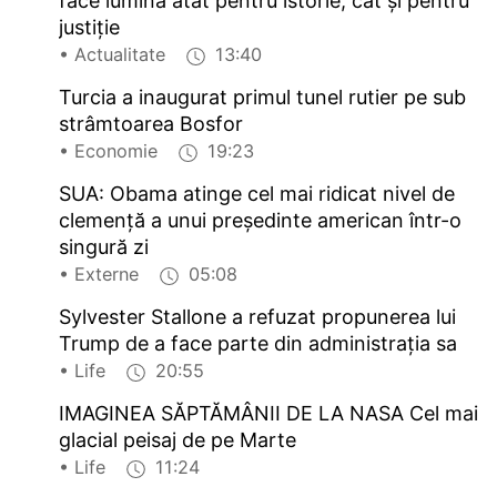
face lumină atât pentru istorie, cât și pentru
justiție
• Actualitate
13:40
Turcia a inaugurat primul tunel rutier pe sub
strâmtoarea Bosfor
• Economie
19:23
SUA: Obama atinge cel mai ridicat nivel de
clemență a unui președinte american într-o
singură zi
• Externe
05:08
Sylvester Stallone a refuzat propunerea lui
Trump de a face parte din administrația sa
• Life
20:55
IMAGINEA SĂPTĂMÂNII DE LA NASA Cel mai
glacial peisaj de pe Marte
• Life
11:24