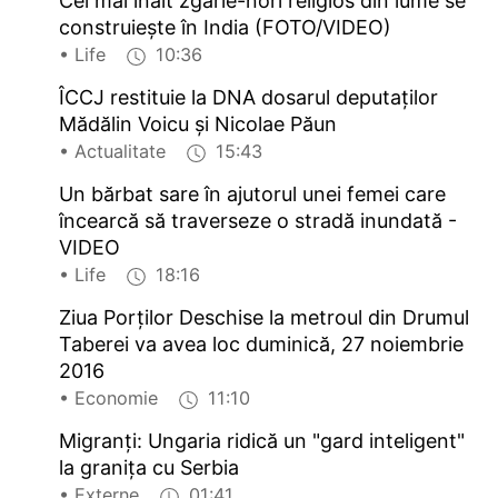
Cel mai înalt zgârie-nori religios din lume se
construiește în India (FOTO/VIDEO)
• Life
10:36
ÎCCJ restituie la DNA dosarul deputaților
Mădălin Voicu și Nicolae Păun
• Actualitate
15:43
Un bărbat sare în ajutorul unei femei care
încearcă să traverseze o stradă inundată -
VIDEO
• Life
18:16
Ziua Porților Deschise la metroul din Drumul
Taberei va avea loc duminică, 27 noiembrie
2016
• Economie
11:10
Migranți: Ungaria ridică un "gard inteligent"
la granița cu Serbia
• Externe
01:41