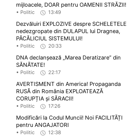
mijloacele, DOAR pentru OAMENII STRĂZII!
• Politic
13:49
Dezvăluiri EXPLOZIVE despre SCHELETELE
nedezgropate din DULAPUL lui Dragnea,
PĂCĂLICIUL SISTEMULUI!
• Politic
20:33
DNA declanșează „Marea Deratizare” din
SĂNĂTATE!
• Politic
22:17
AVERTISMENT din America! Propaganda
RUSĂ din România EXPLOATEAZĂ
CORUPȚIA și SĂRACII!
• Politic
17:26
Modificări la Codul Muncii! Noi FACILITĂȚI
pentru ANGAJATORI
• Politic
12:38