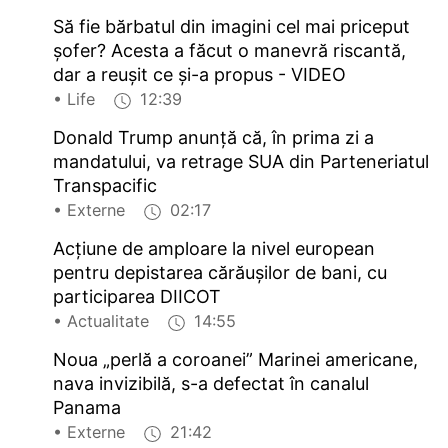
Să fie bărbatul din imagini cel mai priceput
şofer? Acesta a făcut o manevră riscantă,
dar a reuşit ce şi-a propus - VIDEO
• Life
12:39
Donald Trump anunță că, în prima zi a
mandatului, va retrage SUA din Parteneriatul
Transpacific
• Externe
02:17
Acțiune de amploare la nivel european
pentru depistarea cărăușilor de bani, cu
participarea DIICOT
• Actualitate
14:55
Noua „perlă a coroanei” Marinei americane,
nava invizibilă, s-a defectat în canalul
Panama
• Externe
21:42