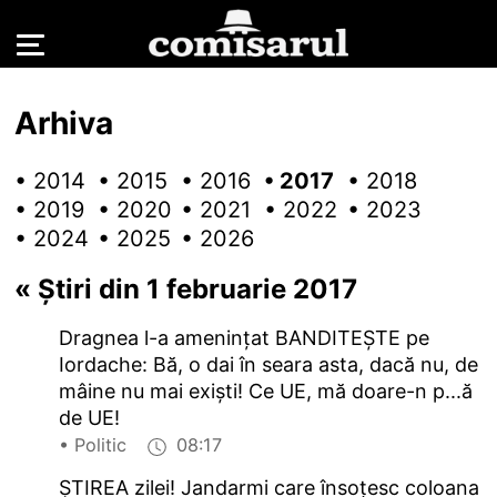
Arhiva
• 2014
• 2015
• 2016
• 2017
• 2018
• 2019
• 2020
• 2021
• 2022
• 2023
• 2024
• 2025
• 2026
«
Știri din 1 februarie 2017
Dragnea l-a amenințat BANDITEȘTE pe
Iordache: Bă, o dai în seara asta, dacă nu, de
mâine nu mai exiști! Ce UE, mă doare-n p...ă
de UE!
• Politic
08:17
ȘTIREA zilei! Jandarmi care însoţesc coloana