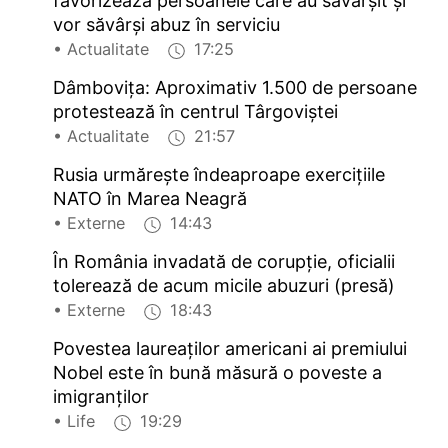
favorizează persoanele care au săvârșit și
vor săvârși abuz în serviciu
• Actualitate
17:25
Dâmbovița: Aproximativ 1.500 de persoane
protestează în centrul Târgoviștei
• Actualitate
21:57
Rusia urmărește îndeaproape exercițiile
NATO în Marea Neagră
• Externe
14:43
În România invadată de corupție, oficialii
tolerează de acum micile abuzuri (presă)
• Externe
18:43
Povestea laureaților americani ai premiului
Nobel este în bună măsură o poveste a
imigranților
• Life
19:29