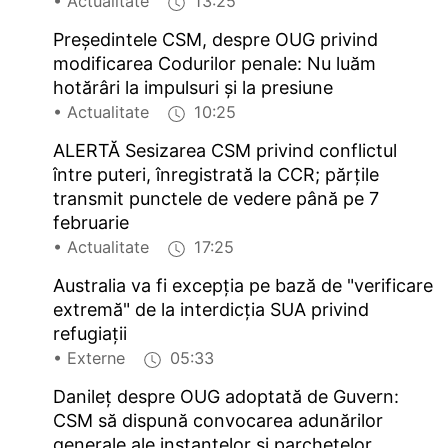
• Actualitate
13:25
Președintele CSM, despre OUG privind
modificarea Codurilor penale: Nu luăm
hotărâri la impulsuri și la presiune
• Actualitate
10:25
ALERTĂ Sesizarea CSM privind conflictul
între puteri, înregistrată la CCR; părțile
transmit punctele de vedere până pe 7
februarie
• Actualitate
17:25
Australia va fi excepția pe bază de "verificare
extremă" de la interdicția SUA privind
refugiații
• Externe
05:33
Danileț despre OUG adoptată de Guvern:
CSM să dispună convocarea adunărilor
generale ale instanțelor și parchetelor