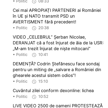
• Politic
08:33
Cei mai APROPIAȚI PARTENERI ai României
în UE și NATO transmit PSD un
AVERTISMENT fără precedent!
• Politic
20:38
VIDEO „CELEBRUL” Șerban Nicolae,
DERANJAT că a fost înjurat de ăia de la USR:
„M-am trezit înjurat de niște mitocani”
• Politic
10:41
DEMENȚĂ? Codrin Ștefănescu face sondaj
pentru un miting de „salvare a României din
ghearele acestui sistem odios”!
• Politic
15:10
Cuvântul zilei conform dexonline: lichea
• Politic
10:52
LIVE VIDEO 2500 de oameni PROTESTEAZĂ