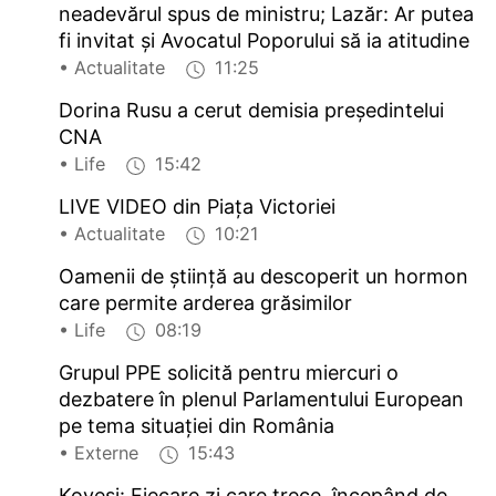
neadevărul spus de ministru; Lazăr: Ar putea
fi invitat și Avocatul Poporului să ia atitudine
• Actualitate
11:25
Dorina Rusu a cerut demisia președintelui
CNA
• Life
15:42
LIVE VIDEO din Piața Victoriei
• Actualitate
10:21
Oamenii de știință au descoperit un hormon
care permite arderea grăsimilor
• Life
08:19
Grupul PPE solicită pentru miercuri o
dezbatere în plenul Parlamentului European
pe tema situației din România
• Externe
15:43
Kovesi: Fiecare zi care trece, începând de