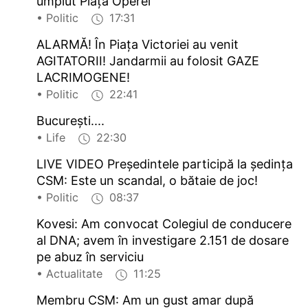
umplut Piața Operei
• Politic
17:31
ALARMĂ! În Piața Victoriei au venit
AGITATORII! Jandarmii au folosit GAZE
LACRIMOGENE!
• Politic
22:41
București....
• Life
22:30
LIVE VIDEO Președintele participă la ședința
CSM: Este un scandal, o bătaie de joc!
• Politic
08:37
Kovesi: Am convocat Colegiul de conducere
al DNA; avem în investigare 2.151 de dosare
pe abuz în serviciu
• Actualitate
11:25
Membru CSM: Am un gust amar după