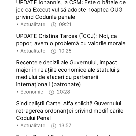
UPDATE Iohannis, la CSM: Este o bătaie de
joc ca Executivul să adopte noaptea OUG
privind Codurile penale
• Actualitate
09:21
UPDATE Cristina Tarcea (ÎCCJ): Noi, ca
popor, avem o problemă cu valorile morale
• Actualitate
10:25
Recentele decizii ale Guvernului, impact
major în relațiile economice ale statului și
mediului de afaceri cu partenerii
internaționali (patronate)
• Economie
20:28
Sindicaliștii Cartel Alfa solicită Guvernului
retragerea ordonanței privind modificările
Codului Penal
• Actualitate
13:57