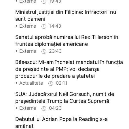
• Externe
19:43
Ministrul justiției din Filipine: Infractorii nu
sunt oameni
• Externe
14:43
Senatul aprobă numirea lui Rex Tillerson în
fruntea diplomației americane
• Externe
23:43
Băsescu: Mi-am încheiat mandatul în funcția
de președinte al PMP; voi declanșa
procedurile de predare a ștafetei
• Actualitate
02:11
SUA: Judecătorul Neil Gorsuch, numit de
președintele Trump la Curtea Supremă
• Externe
04:23
Debutul lui Adrian Popa la Reading s-a
amânat