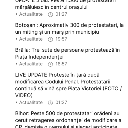
UPDATE Sibiu: Peste 1.500 de protestatari
mărșăluiesc în centrul orașului
• Actualitate
01:27
Botoșani: Aproximativ 300 de protestatari, la
un miting și un marș prin municipiu
• Actualitate
19:57
Brăila: Trei sute de persoane protestează în
Piața Independenței
• Actualitate
18:57
LIVE UPDATE Proteste în țară după
modificarea Codului Penal. Protestatarii
continuă să vină spre Piața Victoriei (FOTO /
VIDEO)
• Actualitate
01:27
Bihor: Peste 500 de protestatari orădeni au
cerut retragerea ordonanței de modificare a
CP, demisia guvernului și alegeri anticipate