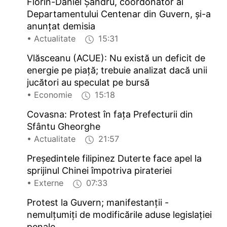
Florin-Daniel Șandru, coordonator al
Departamentului Centenar din Guvern, și-a
anunțat demisia
• Actualitate
15:31
Vlăsceanu (ACUE): Nu există un deficit de
energie pe piață; trebuie analizat dacă unii
jucători au speculat pe bursă
• Economie
15:18
Covasna: Protest în fața Prefecturii din
Sfântu Gheorghe
• Actualitate
21:57
Președintele filipinez Duterte face apel la
sprijinul Chinei împotriva pirateriei
• Externe
07:33
Protest la Guvern; manifestanții -
nemulțumiți de modificările aduse legislației
penale