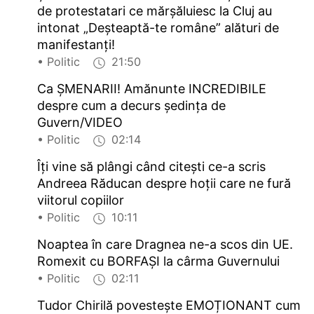
de protestatari ce mărşăluiesc la Cluj au
intonat „Deşteaptă-te române” alături de
manifestanţi!
• Politic
21:50
Ca ȘMENARII! Amănunte INCREDIBILE
despre cum a decurs ședința de
Guvern/VIDEO
• Politic
02:14
Îți vine să plângi când citești ce-a scris
Andreea Răducan despre hoții care ne fură
viitorul copiilor
• Politic
10:11
Noaptea în care Dragnea ne-a scos din UE.
Romexit cu BORFAȘI la cârma Guvernului
• Politic
02:11
Tudor Chirilă povestește EMOȚIONANT cum